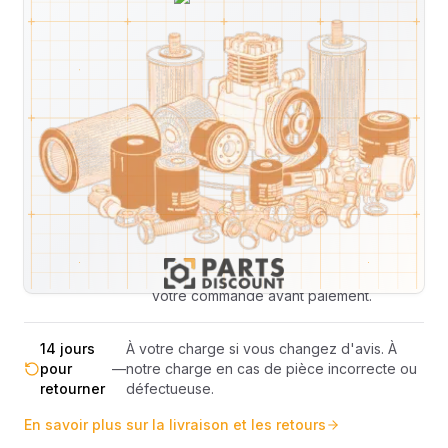
Livraison & retours
Machines compatibles
Avis
(
2
)
Expédition et Retours
Expédition
Sous réserve de disponibilité des stocks.
sous 48-
—
Livraison estimée 24h/48h par les
72h
transporteurs.
Livraison exclusivement en France
France
—
métropolitaine (hors Corse et DOM-
métropolitaine
TOM).
Pas de surprise : le coût exact est
Transparence
—
calculé selon le poids et le volume de
totale
votre commande avant paiement.
14 jours
À votre charge si vous changez d'avis. À
pour
—
notre charge en cas de pièce incorrecte ou
retourner
défectueuse.
En savoir plus sur la livraison et les retours