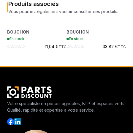
Produits associés
Vous pourriez également vouloir consulter ces produits.
BOUCHON
BOUCHON
?
?
BOUCHON
BOUCHON
AX
6912629
6912787
En stock
En stock
En
11,04 €
33,82 €
TTC
TTC
Votre spécialiste en pièces agricoles, BTP et espaces verts.
Qualité, rapidité et expertise à votre service.