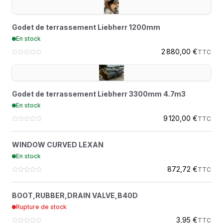
Godet de terrassement Liebherr 1200mm
En stock
2 880,00 €
TTC
Godet de terrassement Liebherr 3300mm 4.7m3
En stock
9 120,00 €
TTC
WINDOW CURVED LEXAN
?
WINDOW CURVED LEXAN
7155308
En stock
872,72 €
TTC
BOOT,RUBBER,DRAIN VALVE,B40D
?
BOOT,RUBBER,DRAIN VALVE,B40D
207967
Rupture de stock
BELL FRANCE
3,95 €
TTC