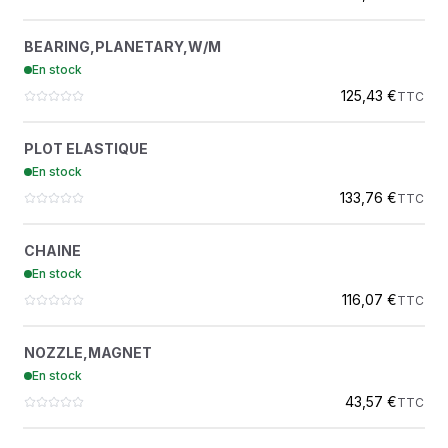
BEARING,PLANETARY,W/M
?
BEARING,PLANETARY,W/M
150043
En stock
BELL FRANCE
125,43 €
TTC
PLOT ELASTIQUE
?
PLOT ELASTIQUE
4700374244
En stock
DYNAPAC
133,76 €
TTC
CHAINE
?
CHAINE
4700359921
En stock
DYNAPAC
116,07 €
TTC
NOZZLE,MAGNET
?
NOZZLE,MAGNET
DC222415
En stock
BELL FRANCE
43,57 €
TTC
MASSELOTTE CENTRIFUGE
?