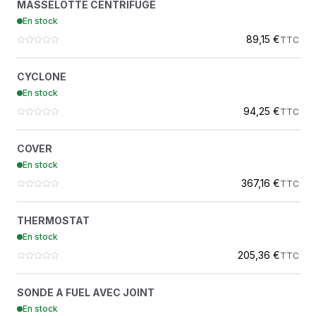
MASSELOTTE CENTRIFUGE
4700912477
En stock
DYNAPAC
89,15 €
TTC
CYCLONE
?
CYCLONE
4700239883
En stock
DYNAPAC
94,25 €
TTC
COVER
?
COVER
4812120526
En stock
DYNAPAC
367,16 €
TTC
THERMOSTAT
?
THERMOSTAT
4700384897
En stock
DYNAPAC
205,36 €
TTC
SONDE A FUEL AVEC JOINT
?
SONDE A FUEL AVEC JOINT
4700348923
En stock
DYNAPAC