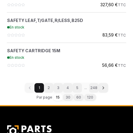
327,60 €
TTC
SAFETY LEAF,T/GATE,R/LESS,B25D
?
SAFETY LEAF,T/GATE,R/LESS,B25D
184264
En stock
BELL FRANCE
83,59 €
TTC
SAFETY CARTRIDGE 15M
?
SAFETY CARTRIDGE 15M
2914931100
En stock
ATLAS COPCO
56,66 €
TTC
1
2
3
4
5
...
248
Par page
15
30
60
120