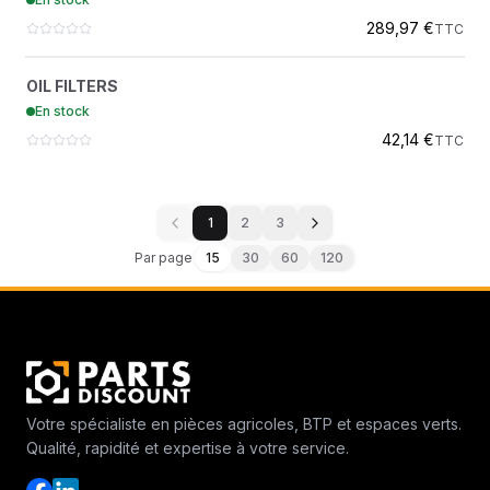
ATLAS COPCO
289,97 €
TTC
OIL FILTERS
?
OIL FILTERS
1613610590
En stock
ATLAS COPCO
42,14 €
TTC
1
2
3
Par page
15
30
60
120
Votre spécialiste en pièces agricoles, BTP et espaces verts.
Qualité, rapidité et expertise à votre service.