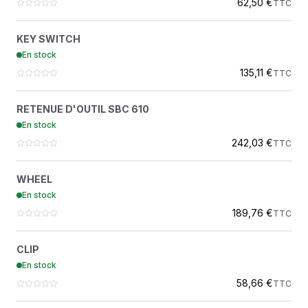
62,50 €
TTC
KEY SWITCH
?
KEY SWITCH
1089942204
En stock
ATLAS COPCO
135,11 €
TTC
RETENUE D'OUTIL SBC 610
?
RETENUE D'OUTIL SBC 610
3315203000
En stock
ATLAS COPCO FORAGE DEMOLITION
242,03 €
TTC
WHEEL
?
WHEEL
1626004100
En stock
ATLAS COPCO
189,76 €
TTC
CLIP
?
CLIP
2914253100
En stock
ATLAS COPCO
58,66 €
TTC