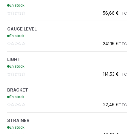
2914931100
En stock
ATLAS COPCO
56,66 €
TTC
GAUGE LEVEL
?
GAUGE LEVEL
1626818200
En stock
ATLAS COPCO
241,16 €
TTC
LIGHT
?
LIGHT
1626145300
En stock
ATLAS COPCO
114,53 €
TTC
BRACKET
?
BRACKET
1626776600
En stock
ATLAS COPCO
22,46 €
TTC
STRAINER
?
STRAINER
1615765400
En stock
ATLAS COPCO