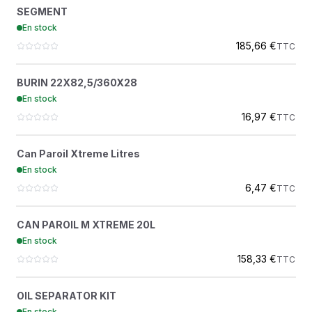
SEGMENT
?
SEGMENT
2914242300
En stock
ATLAS COPCO
185,66 €
TTC
BURIN 22X82,5/360X28
?
BURIN 22X82,5/360X28
3083324400
En stock
ATLAS COPCO FORAGE DEMOLITION
16,97 €
TTC
CAN PAROIL XTREME LITRES
?
Can Paroil Xtreme Litres
HUILE COMP ATLAS HYDR
En stock
ATLAS COPCO
6,47 €
TTC
CAN PAROIL M XTREME 20L
?
CAN PAROIL M XTREME 20L
1615595900
En stock
ATLAS COPCO
158,33 €
TTC
OIL SEPARATOR KIT
?
OIL SEPARATOR KIT
2911005400
En stock