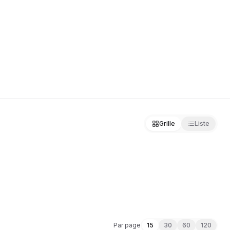
NTS
Grille
Liste
Par page
15
30
60
120