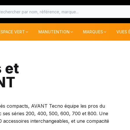
ESPACE VERT
MANUTENTION
MARQUES
VUES 
ESPACE VERT
MANUTENTION
MARQUES
s les produits
Voir tous les produits
Voir tous les produits
Voir tous les produits
Voir 
S ET RECOLTE
PIECES TECHNIQUE
CHARIOT TELESCOPIQUE
ACB
 et
CHARGEUSES
PETIT MATERIEL
AGRICARB
NT
BLE
TRACTEURS ET RECOLTE
ANJOU DIFFUSI
iculés compacts, AVANT Tecno équipe les pros du
AS MOTOR
MINI CHARGEUR
c ses séries 200, 400, 500, 600, 700 et 800. Une
 accessoires interchangeables, et une compacité
AVANT