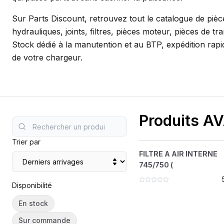
SEMOIR
COMPRES
Sur Parts Discount, retrouvez tout le catalogue de pièc
ELEVAGE
MOTEUR
hydrauliques, joints, filtres, pièces moteur, pièces de tr
Stock dédié à la manutention et au BTP, expédition rapid
PIECES TECHNIQUE
COMPACT
de votre chargeur.
REMORQUE
Produits A
Trier par
FILTRE A AIR IN
?
FILTRE A AIR INTERNE
745/750 (
745/750 (
273816
Disponibilité
En stock
Sur commande