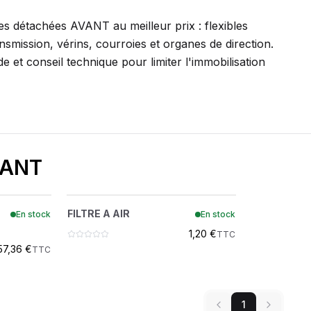
SEUR
AZUR ROULEME
es détachées AVANT au meilleur prix : flexibles
ansmission, vérins, courroies et organes de direction.
BERNER
e et conseil technique pour limiter l'immobilisation
EUR
BOBCAT
JOHN DEERE
VANT
LIEBHERR
TERNE
FILTRE A AIR
?
NEW HOLLAND
FILTRE A AIR
En stock
En stock
273783
1,20 €
TTC
Wacker Neuson
57,36 €
TTC
A D I
1
AMAZONE