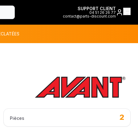
SUPPORT CLIENT
04 51 26 26 77
contact@parts-discount.com
ÉCLATÉES
toutes les marques
ON
2
Pièces