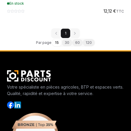
En stock
OREGON
12,12 €
TTC
1
Par page
15
30
60
120
Votre spécialiste en pièces agricoles, BTP et espaces verts.
Qualité, rapidité et expertise à votre service.