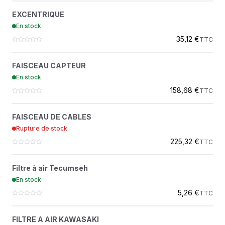
EXCENTRIQUE
?
EXCENTRIQUE
Z10562
En stock
35,12 €
TTC
FAISCEAU CAPTEUR
?
FAISCEAU CAPTEUR
RE282537
En stock
158,68 €
TTC
FAISCEAU DE CABLES
?
FAISCEAU DE CABLES
ER201839
Rupture de stock
225,32 €
TTC
FILTRE À AIR TECUMSEH
?
Filtre à air Tecumseh
30-030
En stock
OREGON
5,26 €
TTC
FILTRE A AIR KAWASAKI
?
FILTRE A AIR KAWASAKI
30-054