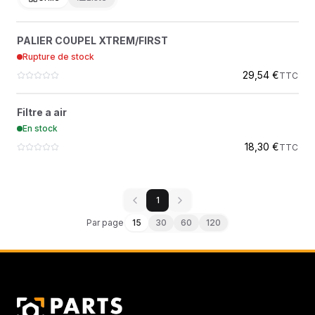
PALIER COUPEL XTREM/FIRST
?
PALIER COUPEL XTREM/FIRST
340030028
Rupture de stock
ROQUES ET LECOEUR
29,54 €
TTC
FILTRE A AIR
?
Filtre a air
110132011
En stock
ROQUES ET LECOEUR
18,30 €
TTC
1
Par page
15
30
60
120