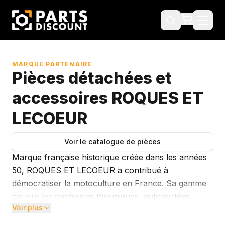
MARQUE PARTENAIRE
Pièces détachées et
accessoires ROQUES ET
LECOEUR
Voir le catalogue de pièces
Marque française historique créée dans les années
50, ROQUES ET LECOEUR a contribué à
démocratiser la motoculture en France. Sa gamme
couvre les tondeuses thermiques, autoportées,
Voir plus
débroussailleuses, scarificateurs, broyeurs de
végétaux, motobineuses et faucheuses pour les