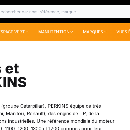
ESPACE VERT
MANUTENTION
MARQUES
VUES 
ESPACE VERT
MANUTENTION
MARQUES
s les produits
Voir tous les produits
Voir tous les produits
Voir tous les produits
Voir 
S ET RECOLTE
PIECES TECHNIQUE
CHARIOT TELESCOPIQUE
ACB
 et
CHARGEUSES
PETIT MATERIEL
AGRICARB
KINS
BLE
TRACTEURS ET RECOLTE
ANJOU DIFFUSI
 (groupe Caterpillar), PERKINS équipe de très
AS MOTOR
MINI CHARGEUR
, Manitou, Renault), des engins de TP, de la
ons industrielles. Une référence mondiale du moteur
AVANT
0, 1100, 1200, 1300 et 1700 connues pour leur