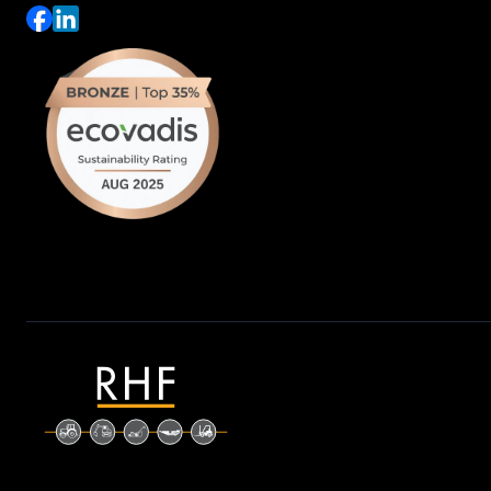
JURA FILTRATION
F1DISTRIBUTION
PILOTE 88
MAITRE
AS MOTOR
OREGON
PFLANZFUCHS
NEGRI
OLEO MAC
TORO
HONDA
CARRARO
MTD FRANCE
TRIGANO
FELCO
GRILLO
THWAITES
GRANIT
VALTRA
HYDRO SERVICE