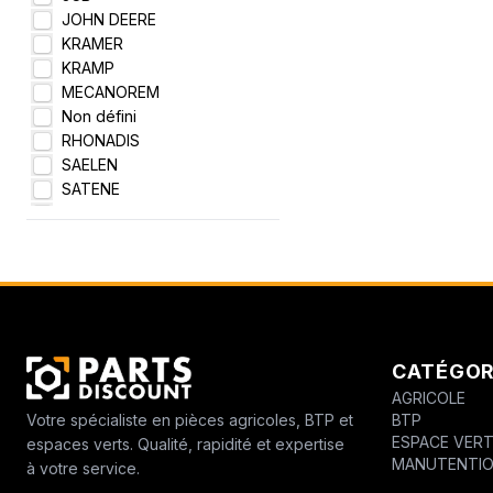
JOHN DEERE
KRAMER
KRAMP
MECANOREM
Non défini
RHONADIS
SAELEN
SATENE
STIHL
WOLF
ZENOAH
HORZE FINNTACK
ISEKI
FERRAND
CASE IH
CATÉGOR
PELLENC
AGRICOLE
FENDT
BTP
Votre spécialiste en pièces agricoles, BTP et
ANJOU DIFFUSION
ESPACE VER
espaces verts. Qualité, rapidité et expertise
LIDER
MANUTENTI
à votre service.
REFORM