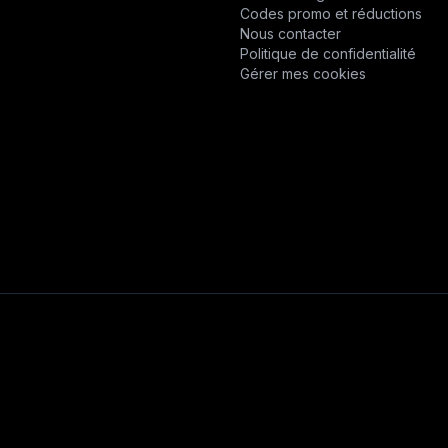
Codes promo et réductions
Nous contacter
FENDT
Politique de confidentialité
Gérer mes cookies
FERRAND
FSI-FRANSKAN
GOLDONI
GRANIT
GRILLO
GUY NOEL
HAMM
HONDA
HORZE FINNTACK