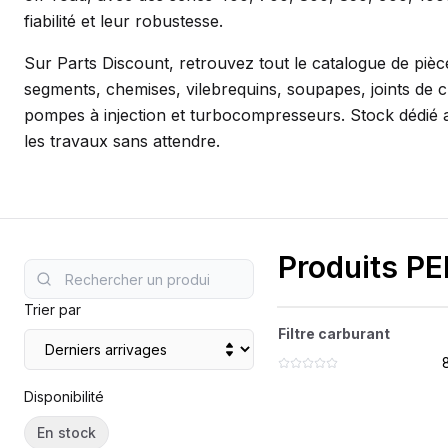
SEMOIR
COMPRES
fiabilité et leur robustesse.
ELEVAGE
MOTEUR
Sur Parts Discount, retrouvez tout le catalogue de piè
segments, chemises, vilebrequins, soupapes, joints de cula
PIECES TECHNIQUE
COMPACT
pompes à injection et turbocompresseurs. Stock dédié 
REMORQUE
les travaux sans attendre.
Produits P
Trier par
FILTRE CARBU
?
Filtre carburant
4794134
PERKINS
Disponibilité
En stock