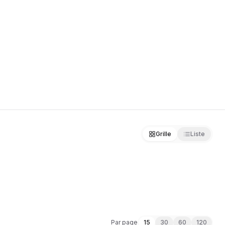
NTS
Grille
Liste
Par page
15
30
60
120