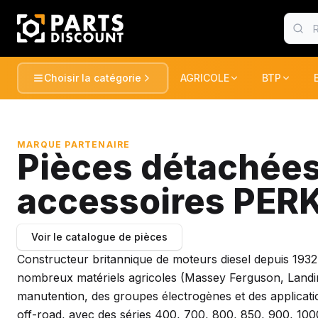
Choisir la catégorie
AGRICOLE
BTP
AGRICOLE
BTP
Voir tou
AGRICOLE
TRACTEURS ET RECOLTE
TRACTEUR
MARQUE PARTENAIRE
Pièces détachées
BTP
PULVERISATION
PELLES / 
accessoires PER
CONSOMABLE
CONSOMA
ESPACE VERT
CHARGEUR
DUMPER
Voir le catalogue de pièces
MANUTENTION
Constructeur britannique de moteurs diesel depuis 1932
FENAISON
PELLES / 
nombreux matériels agricoles (Massey Ferguson, Landini
GATOR
PELLES
MARQUES
manutention, des groupes électrogènes et des applicati
off-road, avec des séries 400, 700, 800, 850, 900, 100