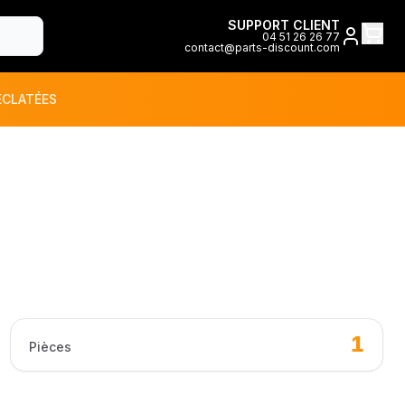
SUPPORT CLIENT
04 51 26 26 77
contact@parts-discount.com
ÉCLATÉES
toutes les marques
ON
1
Pièces