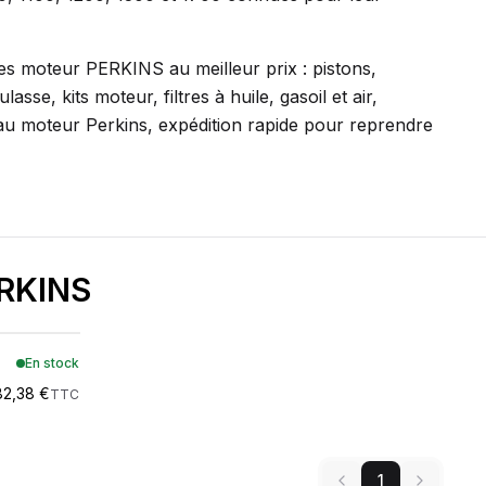
SEUR
AZUR ROULEME
ces moteur PERKINS au meilleur prix : pistons,
BERNER
sse, kits moteur, filtres à huile, gasoil et air,
EUR
au moteur Perkins, expédition rapide pour reprendre
BOBCAT
JOHN DEERE
LIEBHERR
ERKINS
NEW HOLLAND
RANT
En stock
Wacker Neuson
82,38 €
TTC
A D I
AMAZONE
1