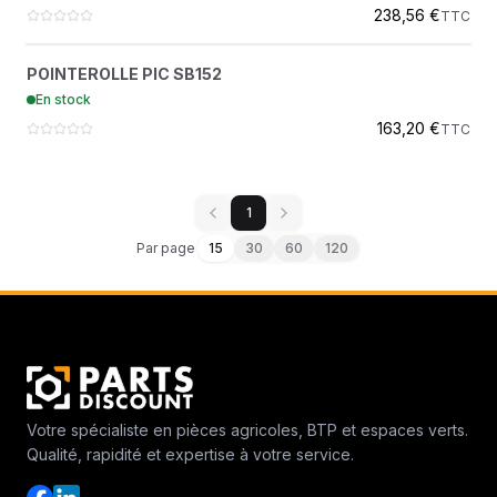
238,56 €
TTC
POINTEROLLE PIC SB152
?
POINTEROLLE PIC SB152
3083342413
En stock
EPIROC
163,20 €
TTC
1
Par page
15
30
60
120
Votre spécialiste en pièces agricoles, BTP et espaces verts.
Qualité, rapidité et expertise à votre service.