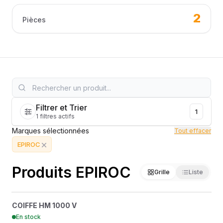
2
Pièces
Filtrer et Trier
1
1 filtres actifs
Marques sélectionnées
Tout effacer
EPIROC
Produits EPIROC
Grille
Liste
COIFFE HM 1000 V
?
COIFFE HM 1000 V
3363033551
En stock
EPIROC