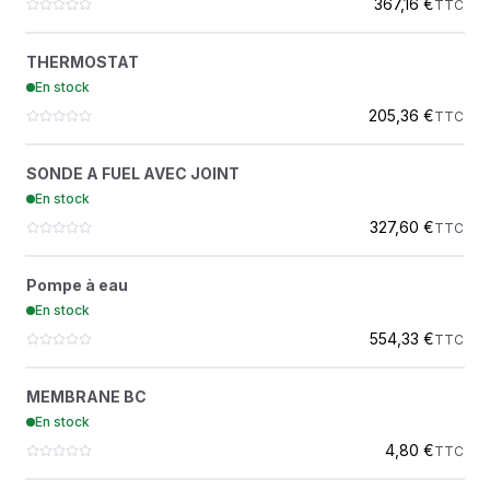
367,16 €
TTC
THERMOSTAT
?
THERMOSTAT
4700384897
En stock
DYNAPAC
205,36 €
TTC
SONDE A FUEL AVEC JOINT
?
SONDE A FUEL AVEC JOINT
4700348923
En stock
DYNAPAC
327,60 €
TTC
POMPE À EAU
?
Pompe à eau
1416251
En stock
AMMANN DISTRIBUTION
554,33 €
TTC
MEMBRANE BC
?
MEMBRANE BC
4700183458
En stock
DYNAPAC
4,80 €
TTC