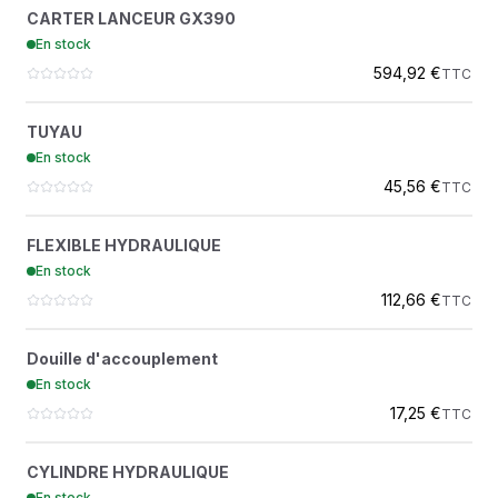
CARTER LANCEUR GX390
?
CARTER LANCEUR GX390
543047926
En stock
HUSQVARNA EV
594,92 €
TTC
TUYAU
?
TUYAU
4700373687
En stock
DYNAPAC
45,56 €
TTC
FLEXIBLE HYDRAULIQUE
?
FLEXIBLE HYDRAULIQUE
4700482341
En stock
DYNAPAC
112,66 €
TTC
DOUILLE D'ACCOUPLEMENT
?
Douille d'accouplement
1273896
En stock
AMMANN DISTRIBUTION
17,25 €
TTC
CYLINDRE HYDRAULIQUE
?
CYLINDRE HYDRAULIQUE
D990195600
En stock