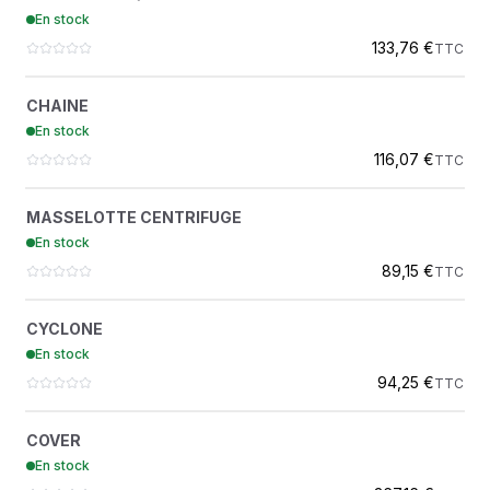
4700374244
En stock
DYNAPAC
133,76 €
TTC
CHAINE
?
CHAINE
4700359921
En stock
DYNAPAC
116,07 €
TTC
MASSELOTTE CENTRIFUGE
?
MASSELOTTE CENTRIFUGE
4700912477
En stock
DYNAPAC
89,15 €
TTC
CYCLONE
?
CYCLONE
4700239883
En stock
DYNAPAC
94,25 €
TTC
COVER
?
COVER
4812120526
En stock
DYNAPAC