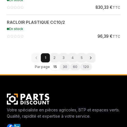
DYNAPAC
830,33 €
TTC
RACLOIR PLASTIQUE CC10/2
?
RACLOIR PLASTIQUE CC10/2
4700348202
En stock
DYNAPAC
96,39 €
TTC
1
2
3
4
5
Par page
15
30
60
120
Votre spécialiste en pièces agricoles, BTP et espaces verts.
Qualité, rapidité et expertise à votre service.