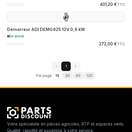
401,20 €
TTC
Démarreur ADI DEMG425 12V 0,6 kW
En stock
272,00 €
TTC
1
Par page
15
30
60
120
Votre spécialiste en pièces agricoles, BTP et espaces verts.
Qualité, rapidité et expertise à votre service.