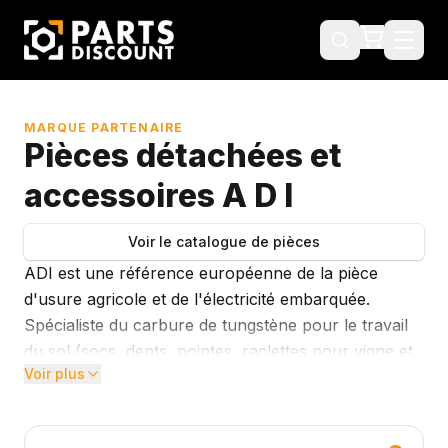
MARQUE PARTENAIRE
Pièces détachées et
accessoires A D I
Voir le catalogue de pièces
ADI est une référence européenne de la pièce
d'usure agricole et de l'électricité embarquée.
Spécialiste du carbure de tungstène pour le travail
du sol (socs, dents, pointes, raclettes pour vigne et
Voir plus
grandes cultures), ADI est aussi reconnu depuis 25
ans pour sa gamme de démarreurs et alternateurs
adaptables, pour le machinisme agricole, le BTP,