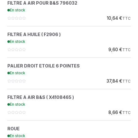
FILTRE A AIR POUR B&S 796032
4109774
En stock
F1DISTRIBUTION
10,64 €
TTC
FILTRE A HUILE ( F2906 )
?
FILTRE A HUILE ( F2906 )
4300407
En stock
F1DISTRIBUTION
9,60 €
TTC
PALIER DROIT ETOILE 6 POINTES
?
PALIER DROIT ETOILE 6 POINTES
6500748
En stock
F1DISTRIBUTION
37,84 €
TTC
FILTRE A AIR B&S ( X4108465 )
?
FILTRE A AIR B&S ( X4108465 )
4108465
En stock
F1DISTRIBUTION
8,66 €
TTC
ROUE
?
ROUE
7109580
En stock
F1DISTRIBUTION