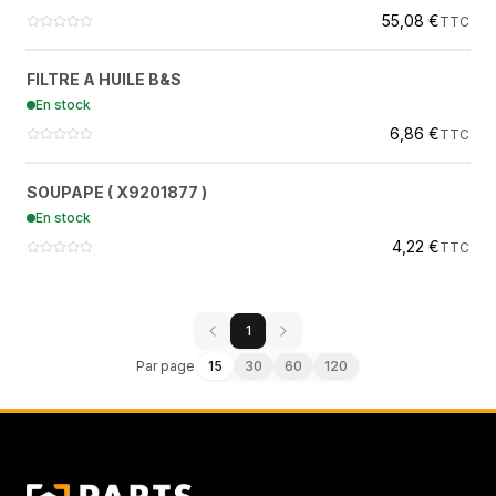
55,08 €
TTC
FILTRE A HUILE B&S
?
FILTRE A HUILE B&S
4304690
En stock
F1DISTRIBUTION
6,86 €
TTC
SOUPAPE ( X9201877 )
?
SOUPAPE ( X9201877 )
9201877
En stock
F1DISTRIBUTION
4,22 €
TTC
1
Par page
15
30
60
120