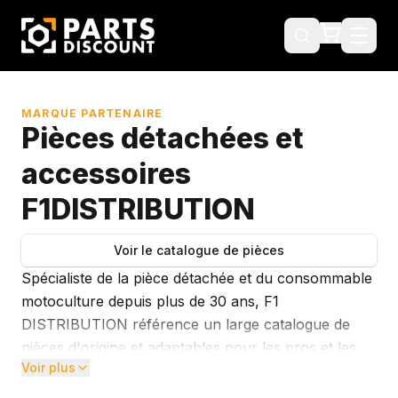
MARQUE PARTENAIRE
Pièces détachées et
accessoires
F1DISTRIBUTION
Voir le catalogue de pièces
Spécialiste de la pièce détachée et du consommable
motoculture depuis plus de 30 ans, F1
DISTRIBUTION référence un large catalogue de
pièces d'origine et adaptables pour les pros et les
Voir plus
revendeurs. Pièces moteur thermiques et
électriques, batteries, pièces de coupe,