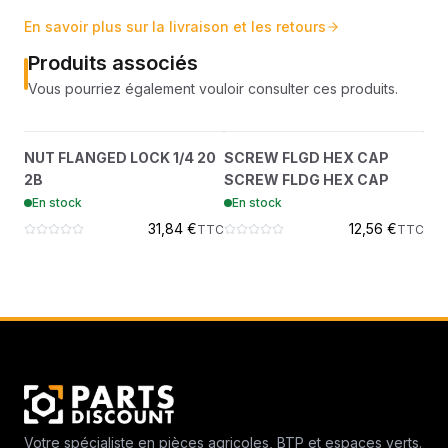
En savoir plus sur la livraison et les retours
Produits associés
Vous pourriez également vouloir consulter ces produits.
NUT FLANGED LOCK 1/4
SCREW FLGD HEX CAP
LA
?
?
NUT FLANGED LOCK 1/4 20
SCREW FLGD HEX CAP
LA
20 2B
SCREW FLDG HEX CAP
2B
SCREW FLDG HEX CAP
En
83D4
35C516
En stock
En stock
31,84 €
12,56 €
TTC
TTC
Votre spécialiste en pièces agricoles, BTP et espaces verts.