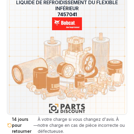
LIQUIDE DE REFROIDISSEMENT DU FLEXIBLE
?
INFÉRIEUR
7457041
Livraison & retours
Machines compatibles
Avis
(
4
)
Expédition et Retours
Expédition
Sous réserve de disponibilité des stocks.
sous 48-
—
Livraison estimée 24h/48h par les
72h
transporteurs.
Livraison exclusivement en France
France
—
métropolitaine (hors Corse et DOM-
métropolitaine
TOM).
Pas de surprise : le coût exact est
Transparence
—
calculé selon le poids et le volume de
totale
votre commande avant paiement.
14 jours
À votre charge si vous changez d'avis. À
pour
—
notre charge en cas de pièce incorrecte ou
retourner
défectueuse.