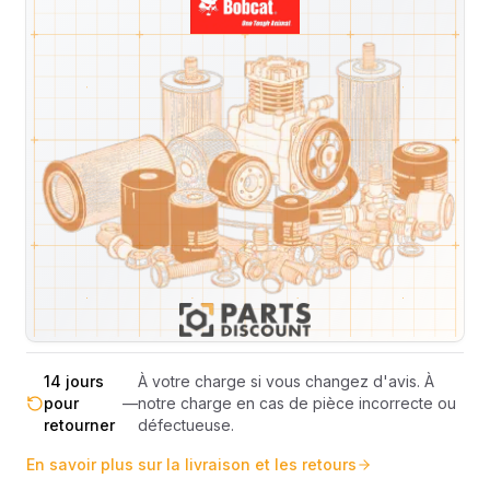
Livraison & retours
Machines compatibles
Avis
(
3
)
Expédition et Retours
Expédition
Sous réserve de disponibilité des stocks.
sous 48-
—
Livraison estimée 24h/48h par les
72h
transporteurs.
Livraison exclusivement en France
France
—
métropolitaine (hors Corse et DOM-
métropolitaine
TOM).
Pas de surprise : le coût exact est
Transparence
—
calculé selon le poids et le volume de
totale
votre commande avant paiement.
14 jours
À votre charge si vous changez d'avis. À
pour
—
notre charge en cas de pièce incorrecte ou
retourner
défectueuse.
En savoir plus sur la livraison et les retours