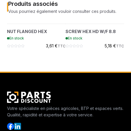
Produits associés
Vous pourriez également vouloir consulter ces produits.
NUT FLANGED HEX
SCREW HEX HD W/F 8.8
?
?
NUT FLANGED HEX
SCREW HEX HD W/F 8.8
CA
43DM10
29CM816
En stock
En stock
En
3,61 €
5,18 €
TTC
TTC
Votre spécialiste en pièces agricoles, BTP et espaces verts.
Qualité, rapidité et expertise à votre service.