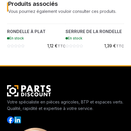
Produits associés
Vous pourriez également vouloir consulter ces produits.
RONDELLE À PLAT
SERRURE DE LA
?
?
RONDELLE À PLAT
SERRURE DE LA RONDELLE
HE
7289262
RONDELLE
En stock
En stock
En
7288891
1,12 €
1,39 €
TTC
TTC
Votre spécialiste en pièces agricoles, BTP et espaces verts.
Qualité, rapidité et expertise à votre service.