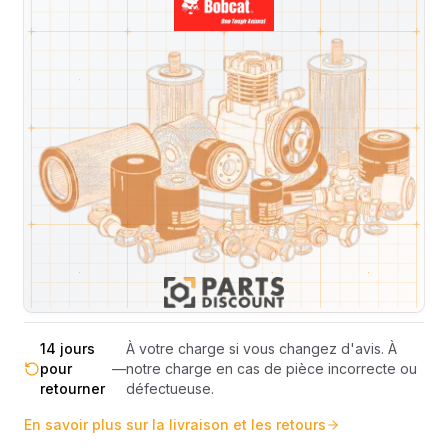
Livraison & retours
Machines compatibles
Avis
(
4
)
Expédition et Retours
Expédition
Sous réserve de disponibilité des stocks.
sous 48-
—
Livraison estimée 24h/48h par les
72h
transporteurs.
Livraison exclusivement en France
France
—
métropolitaine (hors Corse et DOM-
métropolitaine
TOM).
Pas de surprise : le coût exact est
Transparence
—
calculé selon le poids et le volume de
totale
votre commande avant paiement.
14 jours
À votre charge si vous changez d'avis. À
pour
—
notre charge en cas de pièce incorrecte ou
retourner
défectueuse.
En savoir plus sur la livraison et les retours