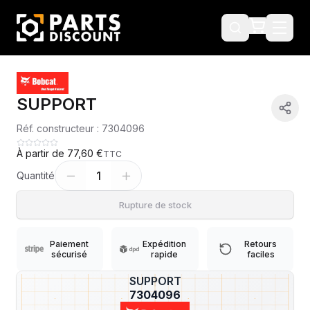
SUPPORT
Réf. constructeur :
7304096
À partir de
77,60 €
TTC
1
Quantité
Rupture de stock
Paiement
Expédition
Retours
sécurisé
rapide
faciles
SUPPORT
?
7304096