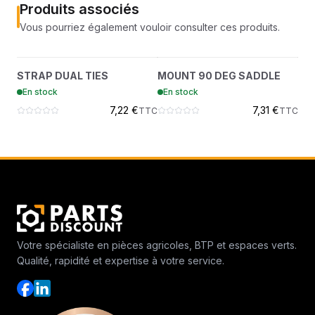
Produits associés
Vous pourriez également vouloir consulter ces produits.
STRAP DUAL TIES
MOUNT 90 DEG SADDLE
S
?
?
STRAP DUAL TIES
MOUNT 90 DEG SADDLE
SC
6678668
6678818
En stock
En stock
En
7,22 €
7,31 €
TTC
TTC
Votre spécialiste en pièces agricoles, BTP et espaces verts.
Qualité, rapidité et expertise à votre service.