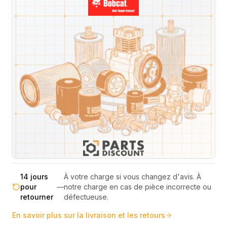
Livraison & retours
Machines compatibles
Avis
(
2
)
Expédition et Retours
Expédition
Sous réserve de disponibilité des stocks.
sous 48-
—
Livraison estimée 24h/48h par les
72h
transporteurs.
Livraison exclusivement en France
France
—
métropolitaine (hors Corse et DOM-
métropolitaine
TOM).
Pas de surprise : le coût exact est
Transparence
—
calculé selon le poids et le volume de
totale
votre commande avant paiement.
14 jours
À votre charge si vous changez d'avis. À
pour
—
notre charge en cas de pièce incorrecte ou
retourner
défectueuse.
En savoir plus sur la livraison et les retours