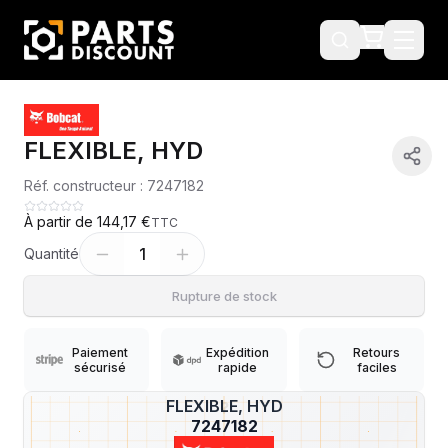
FLEXIBLE, HYD
Réf. constructeur :
7247182
À partir de
144,17 €
TTC
1
Quantité
Rupture de stock
Paiement
Expédition
Retours
sécurisé
rapide
faciles
FLEXIBLE, HYD
?
7247182