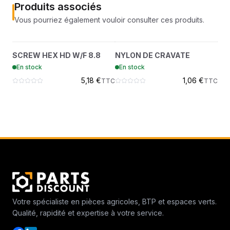
Produits associés
Vous pourriez également vouloir consulter ces produits.
SCREW HEX HD W/F 8.8
NYLON DE CRAVATE
?
?
SCREW HEX HD W/F 8.8
NYLON DE CRAVATE
CLI
29CM816
6610510
En stock
En stock
En
5,18 €
1,06 €
TTC
TTC
Votre spécialiste en pièces agricoles, BTP et espaces verts.
Qualité, rapidité et expertise à votre service.