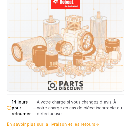
Livraison & retours
Machines compatibles
Avis
(
2
)
Expédition et Retours
Expédition
Sous réserve de disponibilité des stocks.
sous 48-
—
Livraison estimée 24h/48h par les
72h
transporteurs.
Livraison exclusivement en France
France
—
métropolitaine (hors Corse et DOM-
métropolitaine
TOM).
Pas de surprise : le coût exact est
Transparence
—
calculé selon le poids et le volume de
totale
votre commande avant paiement.
14 jours
À votre charge si vous changez d'avis. À
pour
—
notre charge en cas de pièce incorrecte ou
retourner
défectueuse.
En savoir plus sur la livraison et les retours