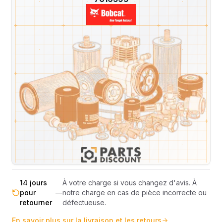
Livraison & retours
Machines compatibles
Avis
(
4
)
Expédition et Retours
Expédition
Sous réserve de disponibilité des stocks.
sous 48-
—
Livraison estimée 24h/48h par les
72h
transporteurs.
Livraison exclusivement en France
France
—
métropolitaine (hors Corse et DOM-
métropolitaine
TOM).
Pas de surprise : le coût exact est
Transparence
—
calculé selon le poids et le volume de
totale
votre commande avant paiement.
14 jours
À votre charge si vous changez d'avis. À
pour
—
notre charge en cas de pièce incorrecte ou
retourner
défectueuse.
En savoir plus sur la livraison et les retours