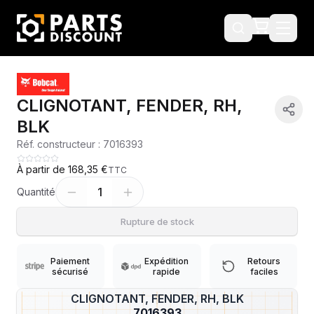
CLIGNOTANT, FENDER, RH,
BLK
Réf. constructeur :
7016393
À partir de
168,35 €
TTC
1
Quantité
Rupture de stock
Paiement
Expédition
Retours
sécurisé
rapide
faciles
CLIGNOTANT, FENDER, RH, BLK
?
7016393