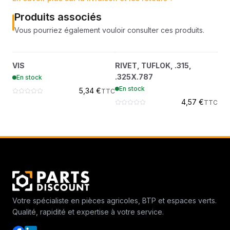
Produits associés
Vous pourriez également vouloir consulter ces produits.
VIS
RIVET, TUFLOK, .315,
?
?
VIS
RIVET, TUFLOK, .315,
PO
7016596
.325X.787
.325X.787
En stock
En
7016585
En stock
5,34 €
TTC
4,57 €
TTC
Votre spécialiste en pièces agricoles, BTP et espaces verts.
Qualité, rapidité et expertise à votre service.