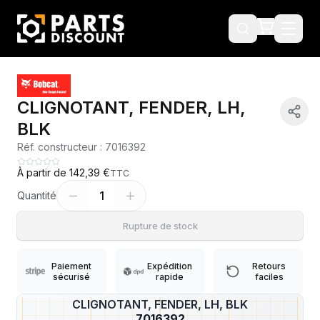
CLIGNOTANT, FENDER, LH,
BLK
Réf. constructeur :
7016392
À partir de
142,39 €
TTC
1
Quantité
Rupture de stock
Paiement
Expédition
Retours
sécurisé
rapide
faciles
CLIGNOTANT, FENDER, LH, BLK
?
7016392