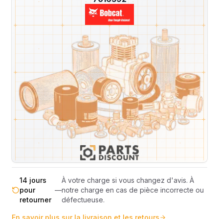
Livraison & retours
Machines compatibles
Avis
(
4
)
Expédition et Retours
Expédition
Sous réserve de disponibilité des stocks.
sous 48-
—
Livraison estimée 24h/48h par les
72h
transporteurs.
Livraison exclusivement en France
France
—
métropolitaine (hors Corse et DOM-
métropolitaine
TOM).
Pas de surprise : le coût exact est
Transparence
—
calculé selon le poids et le volume de
totale
votre commande avant paiement.
14 jours
À votre charge si vous changez d'avis. À
pour
—
notre charge en cas de pièce incorrecte ou
retourner
défectueuse.
En savoir plus sur la livraison et les retours