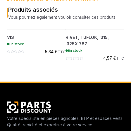
Produits associés
Vous pourriez également vouloir consulter ces produits.
VIS
RIVET, TUFLOK, .315,
?
?
VIS
RIVET, TUFLOK, .315,
PO
7016596
.325X.787
.325X.787
En stock
En
7016585
En stock
5,34 €
TTC
4,57 €
TTC
Votre spécialiste en pièces agricoles, BTP et espaces verts.
Qualité, rapidité et expertise à votre service.