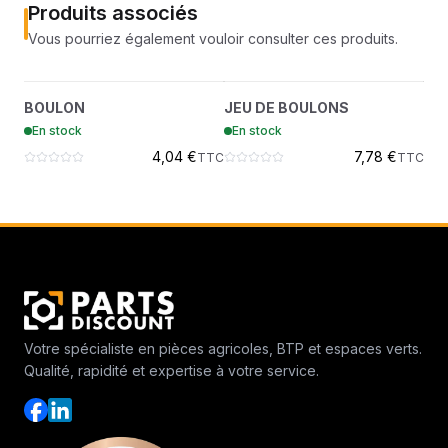
Produits associés
Vous pourriez également vouloir consulter ces produits.
BOULON
JEU DE BOULONS
?
?
BOULON
JEU DE BOULONS
ÉC
7005629
7005129
En stock
En stock
En
4,04 €
7,78 €
TTC
TTC
Votre spécialiste en pièces agricoles, BTP et espaces verts.
Qualité, rapidité et expertise à votre service.