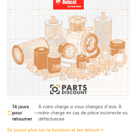
Livraison & retours
Machines compatibles
Avis
(
3
)
Expédition et Retours
Expédition
Sous réserve de disponibilité des stocks.
sous 48-
—
Livraison estimée 24h/48h par les
72h
transporteurs.
Livraison exclusivement en France
France
—
métropolitaine (hors Corse et DOM-
métropolitaine
TOM).
Pas de surprise : le coût exact est
Transparence
—
calculé selon le poids et le volume de
totale
votre commande avant paiement.
14 jours
À votre charge si vous changez d'avis. À
pour
—
notre charge en cas de pièce incorrecte ou
retourner
défectueuse.
En savoir plus sur la livraison et les retours