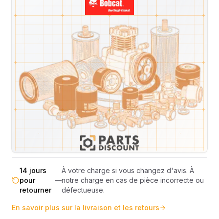
Livraison & retours
Machines compatibles
Avis
(
3
)
Expédition et Retours
Expédition
Sous réserve de disponibilité des stocks.
sous 48-
—
Livraison estimée 24h/48h par les
72h
transporteurs.
Livraison exclusivement en France
France
—
métropolitaine (hors Corse et DOM-
métropolitaine
TOM).
Pas de surprise : le coût exact est
Transparence
—
calculé selon le poids et le volume de
totale
votre commande avant paiement.
14 jours
À votre charge si vous changez d'avis. À
pour
—
notre charge en cas de pièce incorrecte ou
retourner
défectueuse.
En savoir plus sur la livraison et les retours