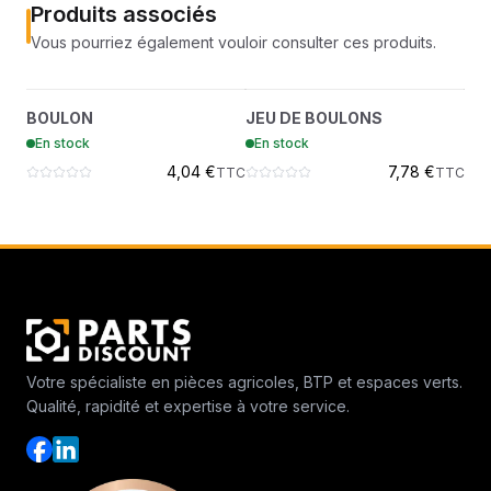
Produits associés
Vous pourriez également vouloir consulter ces produits.
BOULON
JEU DE BOULONS
?
?
BOULON
JEU DE BOULONS
ÉC
7005629
7005129
En stock
En stock
En
4,04 €
7,78 €
TTC
TTC
Votre spécialiste en pièces agricoles, BTP et espaces verts.
Qualité, rapidité et expertise à votre service.