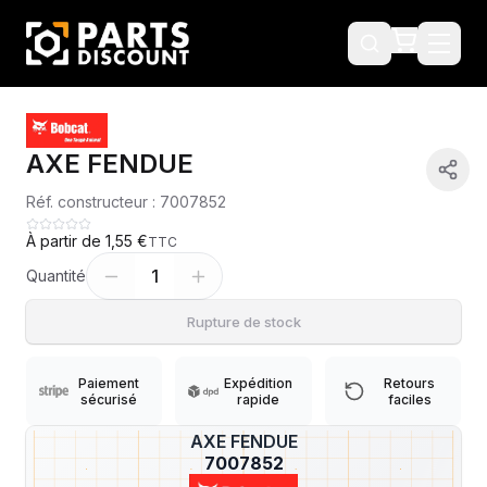
AXE FENDUE
Réf. constructeur :
7007852
À partir de
1,55 €
TTC
1
Quantité
Rupture de stock
Paiement
Expédition
Retours
sécurisé
rapide
faciles
AXE FENDUE
?
7007852