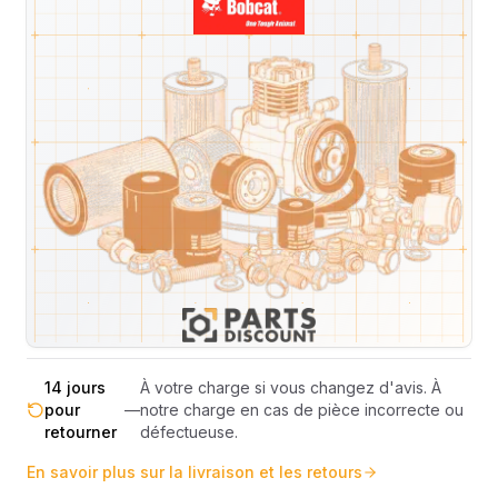
Livraison & retours
Machines compatibles
Avis
(
3
)
Expédition et Retours
Expédition
Sous réserve de disponibilité des stocks.
sous 48-
—
Livraison estimée 24h/48h par les
72h
transporteurs.
Livraison exclusivement en France
France
—
métropolitaine (hors Corse et DOM-
métropolitaine
TOM).
Pas de surprise : le coût exact est
Transparence
—
calculé selon le poids et le volume de
totale
votre commande avant paiement.
14 jours
À votre charge si vous changez d'avis. À
pour
—
notre charge en cas de pièce incorrecte ou
retourner
défectueuse.
En savoir plus sur la livraison et les retours