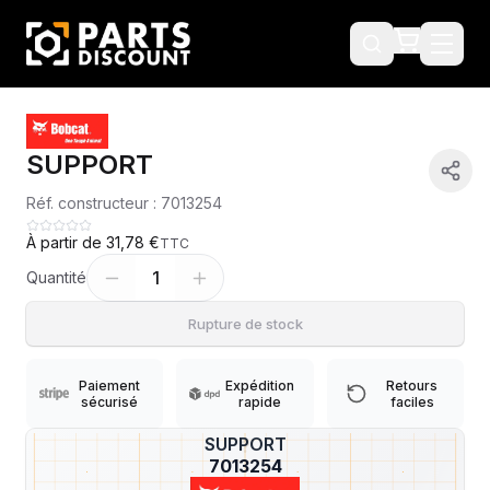
SUPPORT
Réf. constructeur :
7013254
À partir de
31,78 €
TTC
1
Quantité
Rupture de stock
Paiement
Expédition
Retours
sécurisé
rapide
faciles
SUPPORT
?
7013254