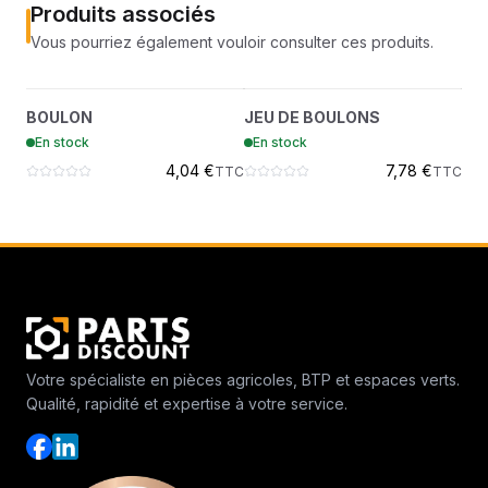
Produits associés
Vous pourriez également vouloir consulter ces produits.
BOULON
JEU DE BOULONS
?
?
BOULON
JEU DE BOULONS
ÉC
7005629
7005129
En stock
En stock
En
4,04 €
7,78 €
TTC
TTC
Votre spécialiste en pièces agricoles, BTP et espaces verts.
Qualité, rapidité et expertise à votre service.