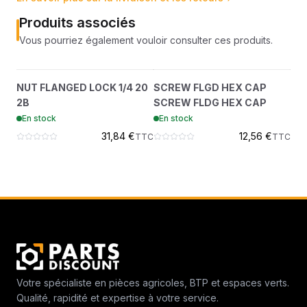
Produits associés
Vous pourriez également vouloir consulter ces produits.
NUT FLANGED LOCK 1/4
SCREW FLGD HEX CAP
LA
?
?
NUT FLANGED LOCK 1/4 20
SCREW FLGD HEX CAP
LA
20 2B
SCREW FLDG HEX CAP
2B
SCREW FLDG HEX CAP
En
83D4
35C516
En stock
En stock
31,84 €
12,56 €
TTC
TTC
Votre spécialiste en pièces agricoles, BTP et espaces verts.
Qualité, rapidité et expertise à votre service.