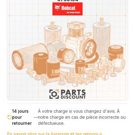
Livraison & retours
Machines compatibles
Avis
(
4
)
Expédition et Retours
Expédition
Sous réserve de disponibilité des stocks.
sous 48-
—
Livraison estimée 24h/48h par les
72h
transporteurs.
Livraison exclusivement en France
France
—
métropolitaine (hors Corse et DOM-
métropolitaine
TOM).
Pas de surprise : le coût exact est
Transparence
—
calculé selon le poids et le volume de
totale
votre commande avant paiement.
14 jours
À votre charge si vous changez d'avis. À
pour
—
notre charge en cas de pièce incorrecte ou
retourner
défectueuse.
En savoir plus sur la livraison et les retours