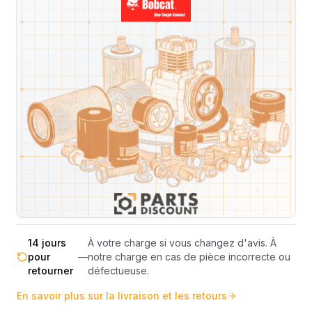
Livraison & retours
Machines compatibles
Avis
(
1
)
Expédition et Retours
Expédition
Sous réserve de disponibilité des stocks.
sous 48-
—
Livraison estimée 24h/48h par les
72h
transporteurs.
Livraison exclusivement en France
France
—
métropolitaine (hors Corse et DOM-
métropolitaine
TOM).
Pas de surprise : le coût exact est
Transparence
—
calculé selon le poids et le volume de
totale
votre commande avant paiement.
14 jours
À votre charge si vous changez d'avis. À
pour
—
notre charge en cas de pièce incorrecte ou
retourner
défectueuse.
En savoir plus sur la livraison et les retours