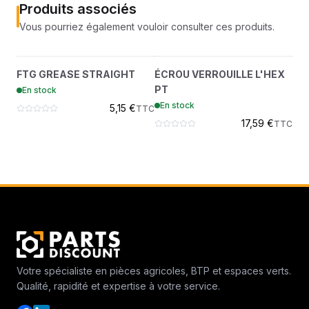
Produits associés
Vous pourriez également vouloir consulter ces produits.
FTG GREASE STRAIGHT
ÉCROU VERROUILLE
?
?
FTG GREASE STRAIGHT
ÉCROU VERROUILLE L'HEX
BO
10H25
L'HEX PT
PT
VIS
En stock
59D6
En stock
En
5,15 €
TTC
17,59 €
TTC
Votre spécialiste en pièces agricoles, BTP et espaces verts.
Qualité, rapidité et expertise à votre service.