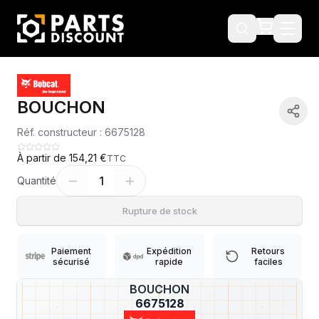
BOUCHON
Réf. constructeur :
6675128
À partir de
154,21 €
TTC
1
Quantité
Rupture de stock
Paiement
Expédition
Retours
sécurisé
rapide
faciles
BOUCHON
?
6675128