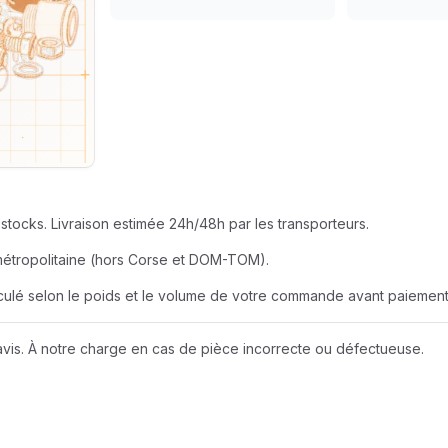
SEUR
AZUR ROULEME
BERNER
EUR
BOBCAT
JOHN DEERE
stocks. Livraison estimée 24h/48h par les transporteurs.
LIEBHERR
métropolitaine (hors Corse et DOM-TOM).
alculé selon le poids et le volume de votre commande avant paiement
NEW HOLLAND
vis. À notre charge en cas de pièce incorrecte ou défectueuse.
Wacker Neuson
A D I
AMAZONE