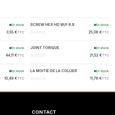
ON
SCREW HEX HD W/F 8.8
?
SCREW HEX HD W/F 8.8
En stock
En stock
29CM812
 DEMOLITION
3,55 €
25,08 €
TTC
TTC
1/2
JOINT TORIQUE
?
JOINT TORIQUE
En stock
En stock
58K016
44,11 €
21,52 €
TTC
TTC
ER
LA MOITIÉ DE LA COLLIER
?
LA MOITIÉ DE LA COLLIER
En stock
En stock
6666920
10,49 €
11,78 €
TTC
TTC
CONTACT