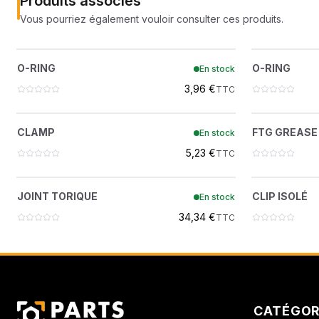
Produits associés
Vous pourriez également vouloir consulter ces produits.
O-RING
?
O-RING
O-RING
En stock
99K12
3,96 €
TTC
CLAMP
FTG
?
CLAMP
FTG GREASE
En stock
30H49
5,23 €
TTC
JOINT TORIQUE
?
JOINT TORIQUE
CLIP ISOLÉ
En stock
48K16
34,34 €
TTC
CATÉGOR