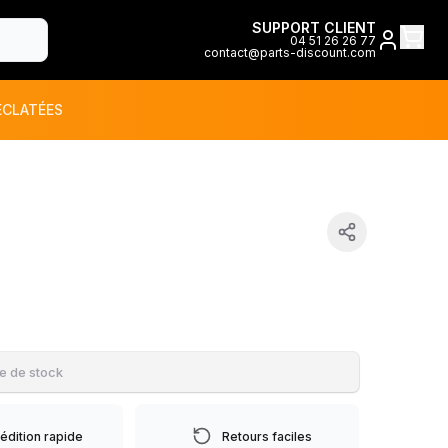
SUPPORT CLIENT
04 51 26 26 77
contact@parts-discount.com
ÉCLATÉES
toutes les marques
ON
e de stock
édition rapide
Retours faciles