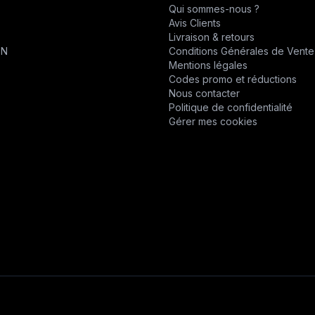
Qui sommes-nous ?
CHABAS
Avis Clients
T
Livraison & retours
D.P.P.M.
ON
Conditions Générales de Vente
Mentions légales
DESVOYS
Codes promo et réductions
Nous contacter
DEUTZ
Politique de confidentialité
Gérer mes cookies
DIVERS
DYNAPAC
EPIROC
EPIROC
ERO
F1DISTRIBUTION
FELCO