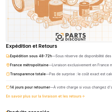
SEMOIR
COMPRES
ELEVAGE
MOTEUR
PIECES TECHNIQUE
COMPACT
Livraison & retours
Machines compatibles
Avis
(
2
)
REMORQUE
Expédition et Retours
Expédition sous 48-72h
—
Sous réserve de disponibilité des 
France métropolitaine
—
Livraison exclusivement en France 
Transparence totale
—
Pas de surprise : le coût exact est c
14 jours pour retourner
—
À votre charge si vous changez d'a
En savoir plus sur la livraison et les retours