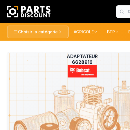
Choisir la catégorie
AGRICOLE
BTP
AGRICOLE
BTP
Voir tou
AGRICOLE
ADAPTATEUR
?
TRACTEURS ET RECOLTE
TRACTEUR
6628916
BTP
PULVERISATION
PELLES / 
CONSOMABLE
CONSOMA
ESPACE VERT
CHARGEUR
DUMPER
MANUTENTION
FENAISON
PELLES / 
GATOR
PELLES
MARQUES