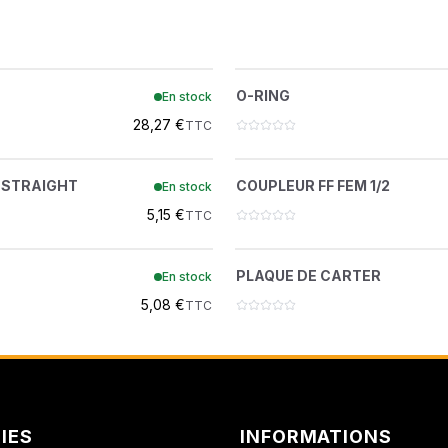
AMMANN DISTRIBUTI
ATLAS COPCO
O-RING
O-RING
?
?
O-RING
En stock
79K12
97K12
ATLAS COPCO FORAGE
28,27 €
TTC
BELL FRANCE
 GREASE STRAIGHT
COUPLEUR FF FEM 
?
?
 STRAIGHT
COUPLEUR FF FEM 1/2
En stock
10H25
7246790
BEPCO
5,15 €
TTC
BERTI
CLIP ISOLÉ
PLAQUE DE CART
?
?
PLAQUE DE CARTER
En stock
30H50
6665102
BUISARD
5,08 €
TTC
CARRARO
CASE IH
CENTRADIS
IES
INFORMATIONS