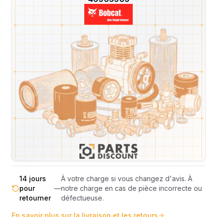
Livraison & retours
Machines compatibles
Avis
(
1
)
Expédition et Retours
Expédition
Sous réserve de disponibilité des stocks.
sous 48-
—
Livraison estimée 24h/48h par les
72h
transporteurs.
Livraison exclusivement en France
France
—
métropolitaine (hors Corse et DOM-
métropolitaine
TOM).
Pas de surprise : le coût exact est
Transparence
—
calculé selon le poids et le volume de
totale
votre commande avant paiement.
14 jours
À votre charge si vous changez d'avis. À
pour
—
notre charge en cas de pièce incorrecte ou
retourner
défectueuse.
En savoir plus sur la livraison et les retours