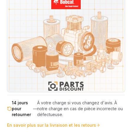
Livraison & retours
Machines compatibles
Avis
(
1
)
Expédition et Retours
Expédition
Sous réserve de disponibilité des stocks.
sous 48-
—
Livraison estimée 24h/48h par les
72h
transporteurs.
Livraison exclusivement en France
France
—
métropolitaine (hors Corse et DOM-
métropolitaine
TOM).
Pas de surprise : le coût exact est
Transparence
—
calculé selon le poids et le volume de
totale
votre commande avant paiement.
14 jours
À votre charge si vous changez d'avis. À
pour
—
notre charge en cas de pièce incorrecte ou
retourner
défectueuse.
En savoir plus sur la livraison et les retours