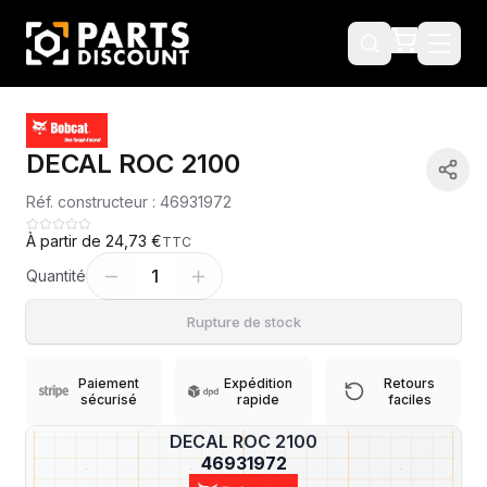
DECAL ROC 2100
Réf. constructeur :
46931972
À partir de
24,73 €
TTC
1
Quantité
Rupture de stock
Paiement
Expédition
Retours
sécurisé
rapide
faciles
DECAL ROC 2100
?
46931972