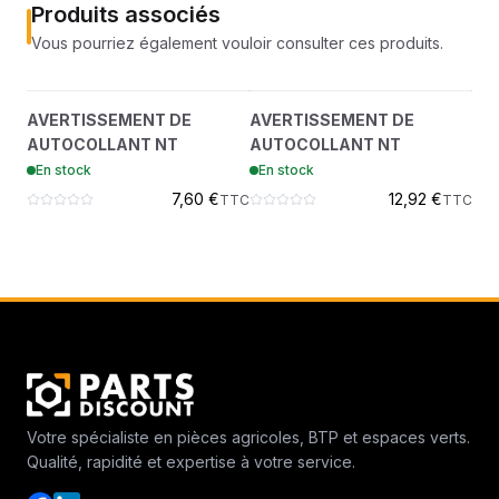
Produits associés
Vous pourriez également vouloir consulter ces produits.
AVERTISSEMENT DE
AVERTISSEMENT DE
?
?
AVERTISSEMENT DE
AVERTISSEMENT DE
AU
AUTOCOLLANT NT
AUTOCOLLANT NT
AUTOCOLLANT NT
AUTOCOLLANT NT
En
7347041
7168039
En stock
En stock
7,60 €
12,92 €
TTC
TTC
Votre spécialiste en pièces agricoles, BTP et espaces verts.
Qualité, rapidité et expertise à votre service.