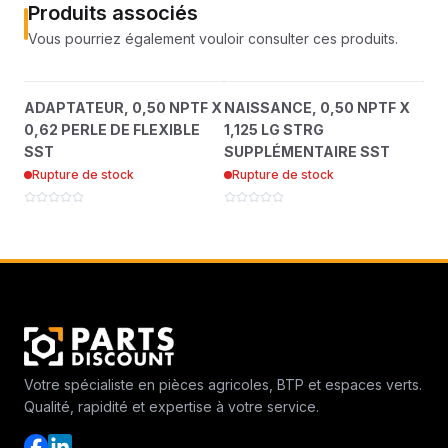
Produits associés
Vous pourriez également vouloir consulter ces produits.
ADAPTATEUR, 0,50
NAISSANCE, 0,50 NPTF
?
?
ADAPTATEUR, 0,50 NPTF X
NAISSANCE, 0,50 NPTF X
COL
NPTF X 0,62 PERLE DE
X 1,125 LG STRG
T
0,62 PERLE DE FLEXIBLE
1,125 LG STRG
TE
FLEXIBLE SST
46650605
SUPPLÉMENTAIRE SST
46650606
SST
SUPPLÉMENTAIRE SST
#12
Rupture de stock
Rupture de stock
Ru
Votre spécialiste en pièces agricoles, BTP et espaces verts.
Qualité, rapidité et expertise à votre service.