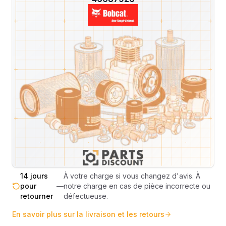
Livraison & retours
Machines compatibles
Avis
(
1
)
Expédition et Retours
Expédition
Sous réserve de disponibilité des stocks.
sous 48-
—
Livraison estimée 24h/48h par les
72h
transporteurs.
Livraison exclusivement en France
France
—
métropolitaine (hors Corse et DOM-
métropolitaine
TOM).
Pas de surprise : le coût exact est
Transparence
—
calculé selon le poids et le volume de
totale
votre commande avant paiement.
14 jours
À votre charge si vous changez d'avis. À
pour
—
notre charge en cas de pièce incorrecte ou
retourner
défectueuse.
En savoir plus sur la livraison et les retours