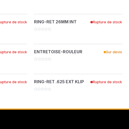
ON
ARS DES
RING-RET 26MM INT
?
RING-RET 26MM INT
upture de stock
Rupture de stock
64144-40
 DEMOLITION
ENTRÉ
ENTRETOISE-ROULEUR
?
ENTRETOISE-ROULEUR
upture de stock
Sur devis
2720685
13
RING-RET .625 EXT KLIP
?
RING-RET .625 EXT KLIP
upture de stock
Rupture de stock
64144-36