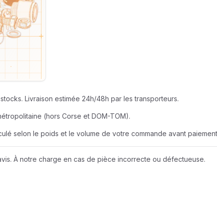
SEUR
AZUR ROULEME
BERNER
EUR
BOBCAT
JOHN DEERE
stocks. Livraison estimée 24h/48h par les transporteurs.
métropolitaine (hors Corse et DOM-TOM).
LIEBHERR
alculé selon le poids et le volume de votre commande avant paiement
NEW HOLLAND
vis. À notre charge en cas de pièce incorrecte ou défectueuse.
Wacker Neuson
A D I
AMAZONE