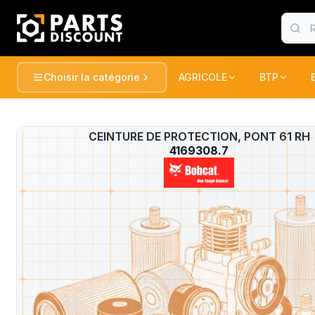
Choisir la catégorie
AGRICOLE
BTP
AGRICOLE
BTP
Voir tou
AGRICOLE
CEINTURE DE PROTECTION, PONT 61 RH
?
TRACTEURS ET RECOLTE
TRACTEUR
4169308.7
BTP
PULVERISATION
PELLES / 
CONSOMABLE
CONSOMA
ESPACE VERT
CHARGEUR
DUMPER
MANUTENTION
FENAISON
PELLES / 
GATOR
PELLES
MARQUES