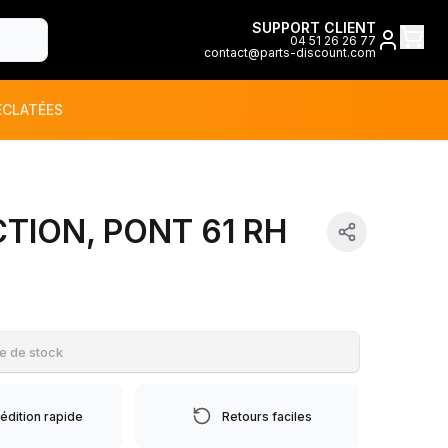
SUPPORT CLIENT
04 51 26 26 77
contact@parts-discount.com
ÉCLATÉES
toutes les marques
TION, PONT 61 RH
ON
e de stock
édition rapide
Retours faciles