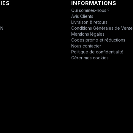
IES
INFORMATIONS
CHABAS
Qui sommes-nous ?
Avis Clients
D.P.P.M.
T
Livraison & retours
ON
Conditions Générales de Vente
DESVOYS
Mentions légales
Codes promo et réductions
DEUTZ
Nous contacter
Politique de confidentialité
DIVERS
Gérer mes cookies
DYNAPAC
EPIROC
EPIROC
ERO
F1DISTRIBUTION
FELCO