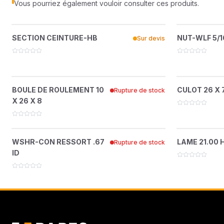
Vous pourriez également vouloir consulter ces produits.
SECTION CEINTURE-HB
N
?
SECTION CEINTURE-HB
NUT-WLF 5/1
Sur devis
4163569
BOULE DE ROULEMENT 10 X 26 X 8
CULOT
?
BOULE DE ROULEMENT 10
CULOT 26 X 
Rupture de stock
4128004
X 26 X 8
WSHR-CON RESSORT .67 ID
LAM
?
WSHR-CON RESSORT .67
LAME 21.00 
Rupture de stock
64209-03
ID