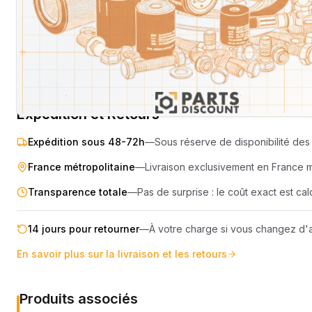
SEMOIR
COMPRES
ELEVAGE
MOTEUR
PIECES TECHNIQUE
COMPACT
Livraison & retours
Machines compatibles
Avis
(
3
)
REMORQUE
Expédition et Retours
Expédition sous 48-72h
—
Sous réserve de disponibilité des 
France métropolitaine
—
Livraison exclusivement en France 
Transparence totale
—
Pas de surprise : le coût exact est c
14 jours pour retourner
—
À votre charge si vous changez d'a
En savoir plus sur la livraison et les retours
Produits associés