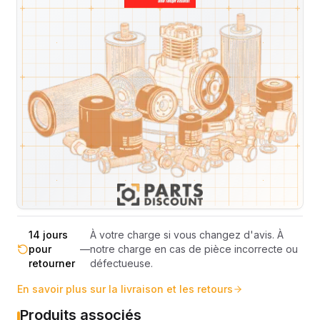
Expédition et Retours
Expédition
Sous réserve de disponibilité des stocks.
sous 48-
—
Livraison estimée 24h/48h par les
72h
transporteurs.
Livraison exclusivement en France
France
—
métropolitaine (hors Corse et DOM-
métropolitaine
TOM).
Pas de surprise : le coût exact est
Transparence
—
calculé selon le poids et le volume de
totale
votre commande avant paiement.
14 jours
À votre charge si vous changez d'avis. À
pour
—
notre charge en cas de pièce incorrecte ou
retourner
défectueuse.
En savoir plus sur la livraison et les retours
Produits associés