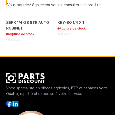
Vous pourriez également vouloir consulter ces produits.
ZERK 1/4-28 STR AUTO
KEY-SQ 1/4 X 1
?
?
ZERK 1/4-28 STR AUTO
KEY-SQ 1/4 X 1
RI
ROBINET
64164-12
ROBINET
Rupture de stock
Ru
85010N
Rupture de stock
Votre spécialiste en pièces agricoles, BTP et espaces verts.
Qualité, rapidité et expertise à votre service.