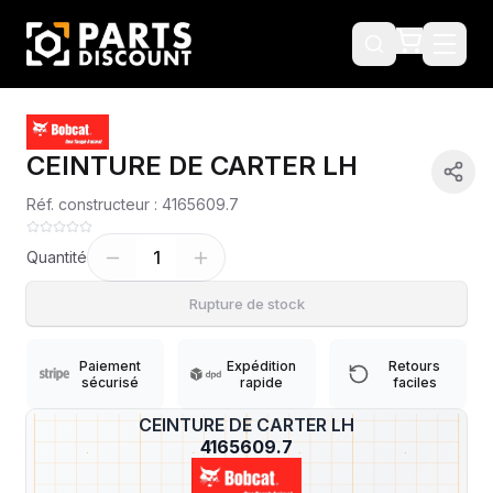
CEINTURE DE CARTER LH
Réf. constructeur :
4165609.7
1
Quantité
Rupture de stock
Paiement
Expédition
Retours
sécurisé
rapide
faciles
CEINTURE DE CARTER LH
?
4165609.7
Livraison & retours
Machines compatibles
Avis
(
2
)