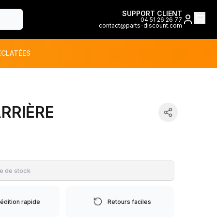
SUPPORT CLIENT
04 51 26 26 77
contact@parts-discount.com
ÉCLATÉES
toutes les marques
RRIÈRE
ON
e de stock
édition rapide
Retours faciles