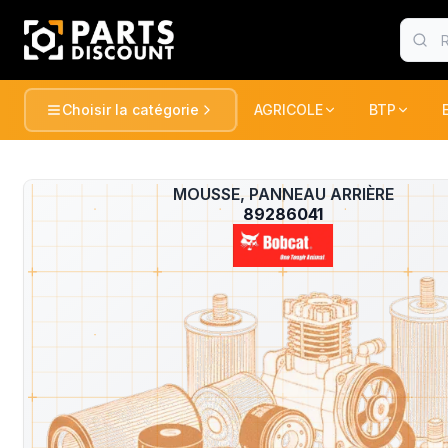
Choisir la catégorie
AGRICOLE
BTP
AGRICOLE
BTP
Voir tou
AGRICOLE
MOUSSE, PANNEAU ARRIÈRE
?
TRACTEURS ET RECOLTE
TRACTEUR
89286041
BTP
PULVERISATION
PELLES / 
CONSOMABLE
CONSOMA
ESPACE VERT
CHARGEUR
DUMPER
MANUTENTION
FENAISON
PELLES / 
GATOR
PELLES
MARQUES