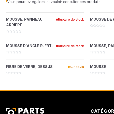
Vous pourriez également vouloir consulter ces produits.
MOUSSE, PANNEAU ARRIÈRE
MOU
?
MOUSSE, PANNEAU
MOUSSE DE 
Rupture de stock
89286165
ARRIÈRE
MOUSSE D'ANGLE R. FRT.
MOUSS
?
MOUSSE D'ANGLE R. FRT.
MOUSSE, PA
Rupture de stock
22147227
FIBRE DE VERRE, DESSUS
?
FIBRE DE VERRE, DESSUS
MOUSSE
Sur devis
22149355
CATÉGOR