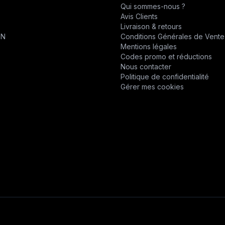
Qui sommes-nous ?
CHABAS
Avis Clients
T
Livraison & retours
D.P.P.M.
ON
Conditions Générales de Vente
Mentions légales
DESVOYS
Codes promo et réductions
Nous contacter
DEUTZ
Politique de confidentialité
Gérer mes cookies
DIVERS
DYNAPAC
EPIROC
EPIROC
ERO
F1DISTRIBUTION
FELCO