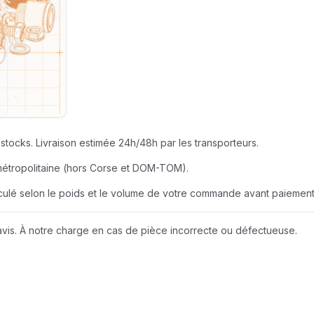
SEUR
AZUR ROULEME
BERNER
EUR
BOBCAT
JOHN DEERE
stocks. Livraison estimée 24h/48h par les transporteurs.
métropolitaine (hors Corse et DOM-TOM).
LIEBHERR
alculé selon le poids et le volume de votre commande avant paiement
NEW HOLLAND
vis. À notre charge en cas de pièce incorrecte ou défectueuse.
Wacker Neuson
A D I
AMAZONE