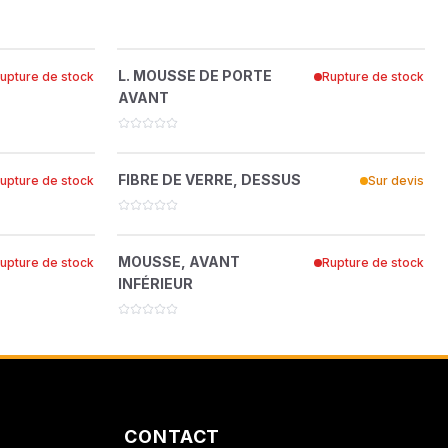
ON
 FRT.
L. MOUSSE DE PORTE AVANT
?
L. MOUSSE DE PORTE
upture de stock
Rupture de stock
22265854
AVANT
 DEMOLITION
SSE
FIBRE DE VERRE, DESSUS
?
FIBRE DE VERRE, DESSUS
upture de stock
Sur devis
22149207
MOUSSE, AVANT INFÉRIEUR
?
MOUSSE, AVANT
upture de stock
Rupture de stock
54375845
INFÉRIEUR
CONTACT