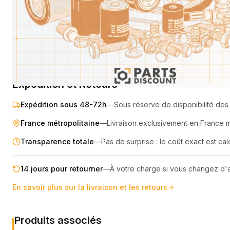
SEMOIR
COMPRES
ELEVAGE
MOTEUR
PIECES TECHNIQUE
COMPACT
Livraison & retours
Machines compatibles
Avis
(
1
)
REMORQUE
Expédition et Retours
Expédition sous 48-72h
—
Sous réserve de disponibilité des 
France métropolitaine
—
Livraison exclusivement en France 
Transparence totale
—
Pas de surprise : le coût exact est c
14 jours pour retourner
—
À votre charge si vous changez d'a
En savoir plus sur la livraison et les retours
Produits associés