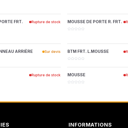
AMMANN DISTRIBUTI
SSE DE PORTE FRT.
MOUSSE DE PORTE R.
?
?
PORTE FRT.
MOUSSE DE PORTE R. FRT.
Rupture de stock
R
ATLAS COPCO
22265839
22265847
ATLAS COPCO FORAGE
BELL FRANCE
E, PANNEAU ARRIÈRE
BTM FRT. L.MOU
?
?
NNEAU ARRIÈRE
BTM FRT. L.MOUSSE
Sur devis
R
89286157
22300669
BEPCO
MOUSSE
MOUSSE
BERTI
?
?
MOUSSE
Rupture de stock
R
22857940
22752133
BUISARD
CARRARO
CASE IH
CENTRADIS
IES
INFORMATIONS