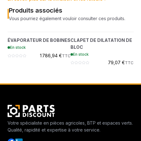
Produits associés
Vous pourriez également vouloir consulter ces produits.
ÉVAPORATEUR DE
CLAPET DE DILATATION
?
?
ÉVAPORATEUR DE BOBINES
CLAPET DE DILATATION DE
SO
BOBINES
DE BLOC
BLOC
BR
En stock
7534156
7534167
En stock
En
1 786,94 €
TTC
79,07 €
TTC
Votre spécialiste en pièces agricoles, BTP et espaces verts.
Qualité, rapidité et expertise à votre service.