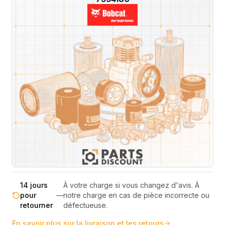
Livraison & retours
Machines compatibles
Avis
(
1
)
Expédition et Retours
Expédition
Sous réserve de disponibilité des stocks.
sous 48-
—
Livraison estimée 24h/48h par les
72h
transporteurs.
Livraison exclusivement en France
France
—
métropolitaine (hors Corse et DOM-
métropolitaine
TOM).
Pas de surprise : le coût exact est
Transparence
—
calculé selon le poids et le volume de
totale
votre commande avant paiement.
14 jours
À votre charge si vous changez d'avis. À
pour
—
notre charge en cas de pièce incorrecte ou
retourner
défectueuse.
En savoir plus sur la livraison et les retours