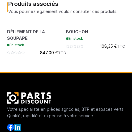
Produits associés
Vous pourriez également vouloir consulter ces produits.
DÉLIEMENT DE LA
BOUCHON
?
?
DÉLIEMENT DE LA
BOUCHON
ÉC
SOUPAPE
6682875
SOUPAPE
En stock
En
7499323
En stock
108,35 €
TTC
847,00 €
TTC
Votre spécialiste en pièces agricoles, BTP et espaces verts.
Qualité, rapidité et expertise à votre service.