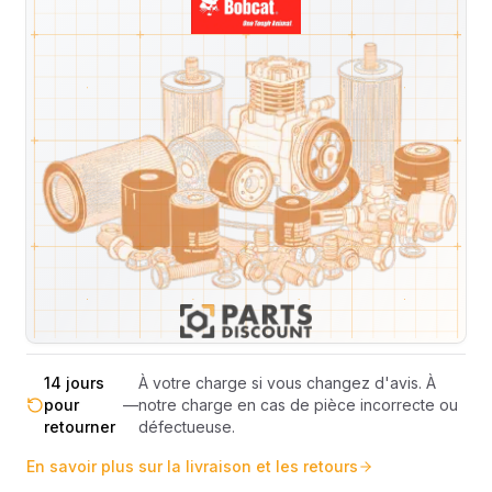
Livraison & retours
Machines compatibles
Avis
(
3
)
Expédition et Retours
Expédition
Sous réserve de disponibilité des stocks.
sous 48-
—
Livraison estimée 24h/48h par les
72h
transporteurs.
Livraison exclusivement en France
France
—
métropolitaine (hors Corse et DOM-
métropolitaine
TOM).
Pas de surprise : le coût exact est
Transparence
—
calculé selon le poids et le volume de
totale
votre commande avant paiement.
14 jours
À votre charge si vous changez d'avis. À
pour
—
notre charge en cas de pièce incorrecte ou
retourner
défectueuse.
En savoir plus sur la livraison et les retours