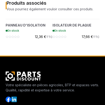
Produits associés
Vous pourriez également vouloir consulter ces produits.
PANNEAU D'ISOLATION
ISOLATEUR DE PLAQUE
?
?
PANNEAU D'ISOLATION
ISOLATEUR DE PLAQUE
JO
7474142
7474572
En stock
En stock
En
12,36 €
17,66 €
TTC
TTC
Votre spécialiste en pièces agricoles, BTP et espaces verts.
Qualité, rapidité et expertise à votre service.