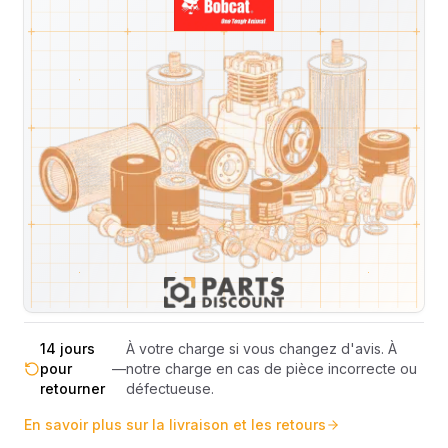
Livraison & retours
Machines compatibles
Avis
(
1
)
Expédition et Retours
Expédition
Sous réserve de disponibilité des stocks.
sous 48-
—
Livraison estimée 24h/48h par les
72h
transporteurs.
Livraison exclusivement en France
France
—
métropolitaine (hors Corse et DOM-
métropolitaine
TOM).
Pas de surprise : le coût exact est
Transparence
—
calculé selon le poids et le volume de
totale
votre commande avant paiement.
14 jours
À votre charge si vous changez d'avis. À
pour
—
notre charge en cas de pièce incorrecte ou
retourner
défectueuse.
En savoir plus sur la livraison et les retours