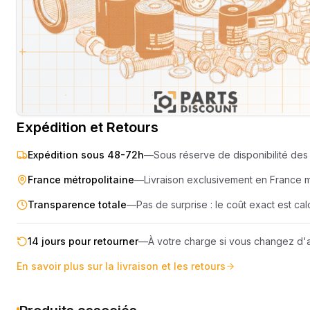
SEMOIR
COMPRES
ELEVAGE
MOTEUR
PIECES TECHNIQUE
COMPACT
Livraison & retours
Machines compatibles
Avis
(
1
)
REMORQUE
Expédition et Retours
Expédition sous 48-72h
—
Sous réserve de disponibilité des 
France métropolitaine
—
Livraison exclusivement en France 
Transparence totale
—
Pas de surprise : le coût exact est c
14 jours pour retourner
—
À votre charge si vous changez d'a
En savoir plus sur la livraison et les retours