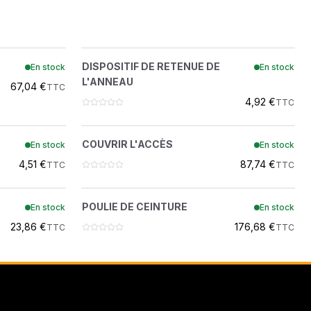
ON
NNEAU
DISPOSITIF DE RETENUE DE L'ANNEAU
?
DISPOSITIF DE RETENUE DE
En stock
En stock
7466664
L'ANNEAU
 DEMOLITION
67,04 €
TTC
4,92 €
TTC
ER
COUVRIR L'ACCÈS
?
COUVRIR L'ACCÈS
En stock
En stock
7466874
4,51 €
87,74 €
TTC
TTC
ÈS
POULIE DE CEINTURE
?
POULIE DE CEINTURE
En stock
En stock
7466873
23,86 €
176,68 €
TTC
TTC