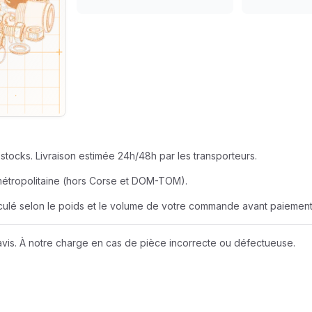
SEUR
AZUR ROULEME
BERNER
EUR
BOBCAT
JOHN DEERE
stocks. Livraison estimée 24h/48h par les transporteurs.
LIEBHERR
métropolitaine (hors Corse et DOM-TOM).
alculé selon le poids et le volume de votre commande avant paiement
NEW HOLLAND
vis. À notre charge en cas de pièce incorrecte ou défectueuse.
Wacker Neuson
A D I
AMAZONE