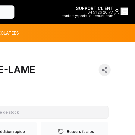
SUPPORT CLIENT
04 51 26 26 77
contact@parts-discount.com
ÉCLATÉES
toutes les marques
E-LAME
ON
e de stock
édition rapide
Retours faciles