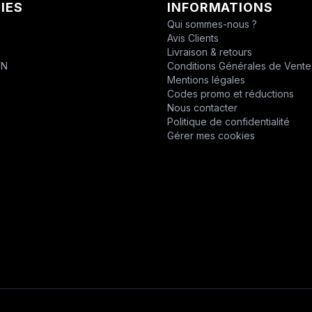
IES
INFORMATIONS
CHABAS
Qui sommes-nous ?
Avis Clients
D.P.P.M.
T
Livraison & retours
ON
Conditions Générales de Vente
DESVOYS
Mentions légales
Codes promo et réductions
DEUTZ
Nous contacter
Politique de confidentialité
DIVERS
Gérer mes cookies
DYNAPAC
EPIROC
EPIROC
ERO
F1DISTRIBUTION
FELCO