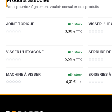
Produits associés
Vous pourriez également vouloir consulter ces produits.
JOINT TORIQUE
VI
?
JOINT TORIQUE
VISSER L'H
En stock
7465920
3,30 €
TTC
VISSER L'HEXAGONE
SERR
?
VISSER L'HEXAGONE
SERRURE DE
En stock
7466573
5,59 €
TTC
MACHINE À VISSER
?
MACHINE À VISSER
BOISERIES À
En stock
7466870
4,31 €
TTC