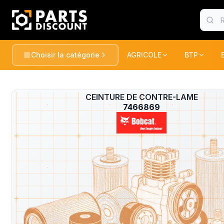
Choisir la catégorie
AGRICOLE
BTP
AGRICOLE
BTP
Voir tou
AGRICOLE
CEINTURE DE CONTRE-LAME
?
TRACTEURS ET RECOLTE
TRACTEUR
7466869
BTP
PULVERISATION
PELLES / 
CONSOMABLE
CONSOMA
ESPACE VERT
CHARGEUR
DUMPER
MANUTENTION
FENAISON
PELLES / 
GATOR
PELLES
MARQUES