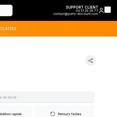
SUPPORT CLIENT
04 51 26 26 77
contact@parts-discount.com
ÉCLATÉES
toutes les marques
ON
e de stock
édition rapide
Retours faciles