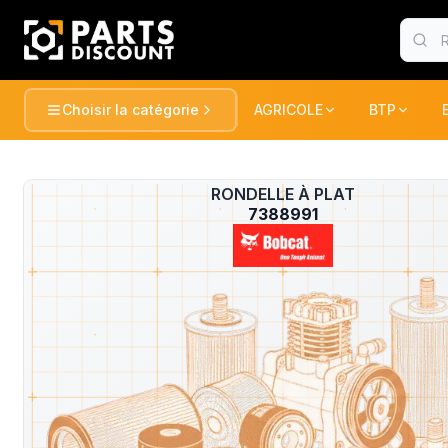
Choisir la catégorie
AGRICOLE
BTP
AGRICOLE
BTP
Voir tou
AGRICOLE
RONDELLE À PLAT
?
TRACTEURS ET RECOLTE
TRACTEUR
7388991
BTP
PULVERISATION
PELLES / 
CONSOMABLE
CONSOMA
ESPACE VERT
CHARGEUR
DUMPER
MANUTENTION
FENAISON
PELLES / 
GATOR
PELLES
MARQUES