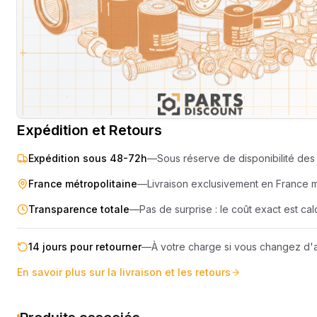
SEMOIR
COMPRES
ELEVAGE
MOTEUR
PIECES TECHNIQUE
COMPACT
Livraison & retours
Machines compatibles
Avis
(
2
)
REMORQUE
Expédition et Retours
Expédition sous 48-72h
—
Sous réserve de disponibilité des 
France métropolitaine
—
Livraison exclusivement en France 
Transparence totale
—
Pas de surprise : le coût exact est c
14 jours pour retourner
—
À votre charge si vous changez d'a
En savoir plus sur la livraison et les retours