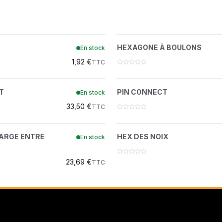
AMMANN DISTRIBUTI
ATLAS COPCO
RING SNAP
HEXAGONE À BOU
?
?
HEXAGONE À BOULONS
En stock
7388994
7389026
ATLAS COPCO FORAGE
1,92 €
TTC
BELL FRANCE
PIN CONNECT
PIN CONNECT
?
?
T
PIN CONNECT
En stock
7388977
7388976
BEPCO
33,50 €
TTC
BERTI
 CHARGE ENTRE CROCHETS
HEX DES NOIX
?
?
HARGE ENTRE
HEX DES NOIX
En stock
7388975
7388962
BUISARD
23,69 €
TTC
CARRARO
CASE IH
CENTRADIS