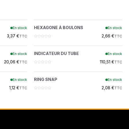
ON
LONS
HEXAGONE À BOULONS
?
HEXAGONE À BOULONS
En stock
En stock
7388989
 DEMOLITION
3,37 €
2,66 €
TTC
TTC
INDICATEUR DU TUBE
?
INDICATEUR DU TUBE
En stock
En stock
7402172
20,06 €
110,51 €
TTC
TTC
RING SNAP
?
RING SNAP
En stock
En stock
7388993
1,12 €
2,08 €
TTC
TTC