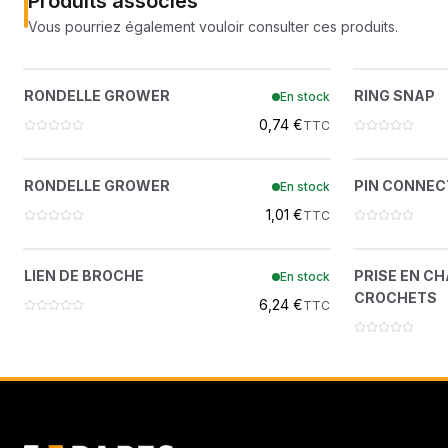
Produits associés
Vous pourriez également vouloir consulter ces produits.
RONDELLE GROWER
?
RONDELLE GROWER
RING SNAP
En stock
7388961
0,74 €
TTC
RONDELLE GROWER
?
RONDELLE GROWER
PIN CONNEC
En stock
7388956
1,01 €
TTC
LIEN DE BROCHE
PRISE EN
?
LIEN DE BROCHE
PRISE EN C
En stock
7388995
CROCHETS
6,24 €
TTC