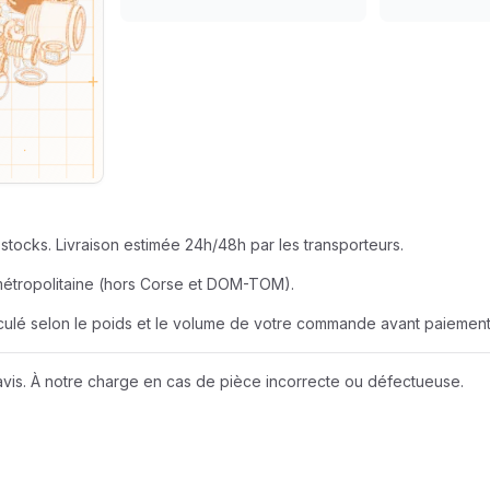
SEUR
AZUR ROULEME
BERNER
EUR
BOBCAT
JOHN DEERE
stocks. Livraison estimée 24h/48h par les transporteurs.
LIEBHERR
métropolitaine (hors Corse et DOM-TOM).
alculé selon le poids et le volume de votre commande avant paiement
NEW HOLLAND
vis. À notre charge en cas de pièce incorrecte ou défectueuse.
Wacker Neuson
A D I
AMAZONE