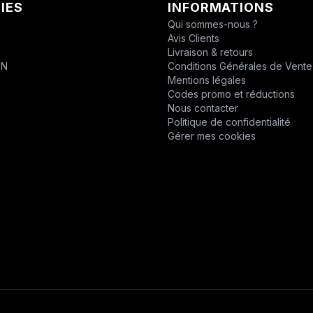
IES
INFORMATIONS
CHABAS
Qui sommes-nous ?
Avis Clients
D.P.P.M.
T
Livraison & retours
ON
Conditions Générales de Vente
DESVOYS
Mentions légales
Codes promo et réductions
DEUTZ
Nous contacter
Politique de confidentialité
DIVERS
Gérer mes cookies
DYNAPAC
EPIROC
EPIROC
ERO
F1DISTRIBUTION
FELCO