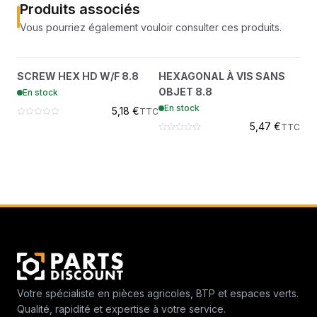
Produits associés
Vous pourriez également vouloir consulter ces produits.
SCREW HEX HD W/F 8.8
HEXAGONAL À VIS
?
?
SCREW HEX HD W/F 8.8
HEXAGONAL À VIS SANS
HE
29CM816
SANS OBJET 8.8
OBJET 8.8
OB
En stock
29CM620
En stock
En
5,18 €
TTC
5,47 €
TTC
Votre spécialiste en pièces agricoles, BTP et espaces verts.
Qualité, rapidité et expertise à votre service.