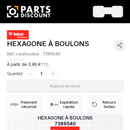
HEXAGONE À BOULONS
Réf. constructeur :
7386540
À partir de
3,48 €
TTC
1
Quantité
Rupture de stock
Paiement
Expédition
Retours
sécurisé
rapide
faciles
HEXAGONE À BOULONS
?
7386540