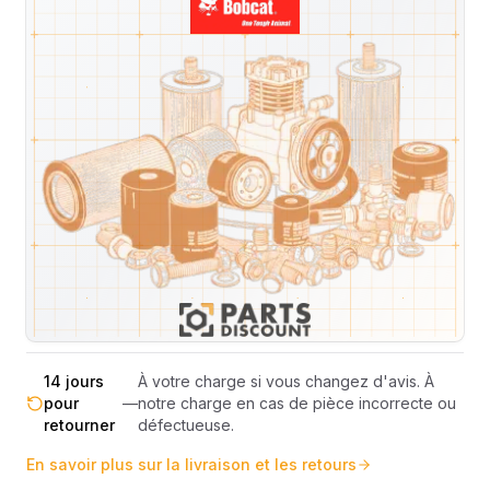
Livraison & retours
Machines compatibles
Avis
(
16
)
Expédition et Retours
Expédition
Sous réserve de disponibilité des stocks.
sous 48-
—
Livraison estimée 24h/48h par les
72h
transporteurs.
Livraison exclusivement en France
France
—
métropolitaine (hors Corse et DOM-
métropolitaine
TOM).
Pas de surprise : le coût exact est
Transparence
—
calculé selon le poids et le volume de
totale
votre commande avant paiement.
14 jours
À votre charge si vous changez d'avis. À
pour
—
notre charge en cas de pièce incorrecte ou
retourner
défectueuse.
En savoir plus sur la livraison et les retours