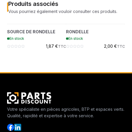
Produits associés
Vous pourriez également vouloir consulter ces produits.
SOURCE DE RONDELLE
RONDELLE
?
?
SOURCE DE RONDELLE
RONDELLE
VIS
6694093
6697780
En stock
En stock
En
1,87 €
2,00 €
TTC
TTC
Votre spécialiste en pièces agricoles, BTP et espaces verts.
Qualité, rapidité et expertise à votre service.