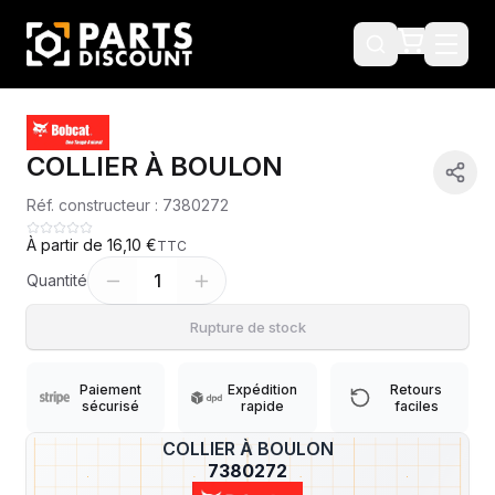
COLLIER À BOULON
Réf. constructeur :
7380272
À partir de
16,10 €
TTC
1
Quantité
Rupture de stock
Paiement
Expédition
Retours
sécurisé
rapide
faciles
COLLIER À BOULON
?
7380272