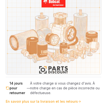
Livraison & retours
Machines compatibles
Avis
(
2
)
Expédition et Retours
Expédition
Sous réserve de disponibilité des stocks.
sous 48-
—
Livraison estimée 24h/48h par les
72h
transporteurs.
Livraison exclusivement en France
France
—
métropolitaine (hors Corse et DOM-
métropolitaine
TOM).
Pas de surprise : le coût exact est
Transparence
—
calculé selon le poids et le volume de
totale
votre commande avant paiement.
14 jours
À votre charge si vous changez d'avis. À
pour
—
notre charge en cas de pièce incorrecte ou
retourner
défectueuse.
En savoir plus sur la livraison et les retours