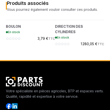
Produits associés
Vous pourriez également vouloir consulter ces produits.
BOULON
DIRECTION DES
C
?
?
BOULON
DIRECTION DES
CR
6693980
CYLINDRES
CYLINDRES
En stock
En
7372921
En stock
3,79 €
TTC
1 280,05 €
TTC
Votre spécialiste en pièces agricoles, BTP et espaces verts.
Qualité, rapidité et expertise à votre service.