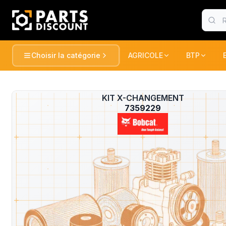
Choisir la catégorie
AGRICOLE
BTP
AGRICOLE
BTP
Voir tou
AGRICOLE
KIT X-CHANGEMENT
?
TRACTEURS ET RECOLTE
TRACTEUR
7359229
BTP
PULVERISATION
PELLES / 
CONSOMABLE
CONSOMA
ESPACE VERT
CHARGEUR
DUMPER
MANUTENTION
FENAISON
PELLES / 
GATOR
PELLES
MARQUES