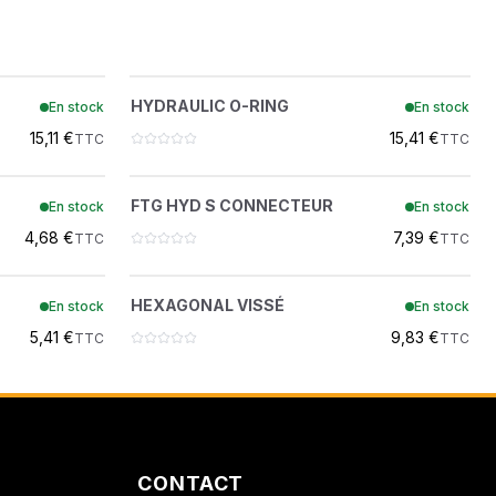
ON
HYDRAULIC O-RING
?
HYDRAULIC O-RING
En stock
En stock
79K4
 DEMOLITION
15,11 €
15,41 €
TTC
TTC
CTEUR
FTG HYD S CONNECTEUR
?
FTG HYD S CONNECTEUR
En stock
En stock
15KB0406
4,68 €
7,39 €
TTC
TTC
HEXAGONAL VISSÉ
?
HEXAGONAL VISSÉ
En stock
En stock
26GM10020
5,41 €
9,83 €
TTC
TTC
CONTACT