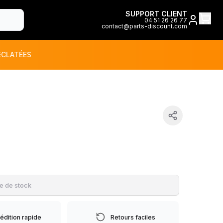
SUPPORT CLIENT
04 51 26 26 77
contact@parts-discount.com
ÉCLATÉES
toutes les marques
ON
e de stock
édition rapide
Retours faciles