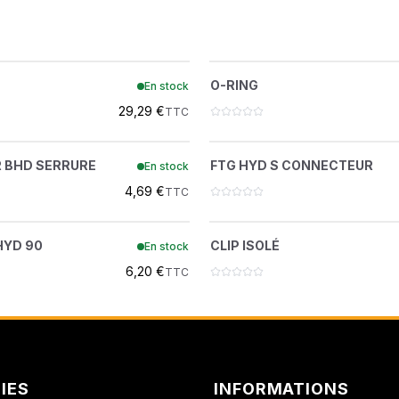
AMMANN DISTRIBUTI
ATLAS COPCO
CABLE TIE
O-RING
?
?
O-RING
En stock
6624289
79K6
ATLAS COPCO FORAGE
29,29 €
TTC
BELL FRANCE
 HYDR BHD SERRURE
FTG HYD S CONNE
?
?
 BHD SERRURE
FTG HYD S CONNECTEUR
En stock
86F5
15KB0404
BEPCO
4,69 €
TTC
BERTI
G COUDE HYD 90
CLIP ISOLÉ
?
?
HYD 90
CLIP ISOLÉ
En stock
17KB0406
30H35
BUISARD
6,20 €
TTC
CARRARO
CASE IH
CENTRADIS
IES
INFORMATIONS