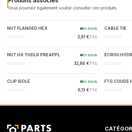
Produits associés
Vous pourriez également vouloir consulter ces produits.
NUT FLANGED HEX
?
NUT FLANGED HEX
CABLE TIE
En stock
43DM10
3,61 €
TTC
NUT HX THDLK PREAPPL
ÉCROU
?
NUT HX THDLK PREAPPL
ÉCROU HYDR
En stock
51DM10
32,86 €
TTC
CLIP ISOLÉ
FT
?
CLIP ISOLÉ
FTG COUDE 
En stock
30H22
6,13 €
TTC
CATÉGOR