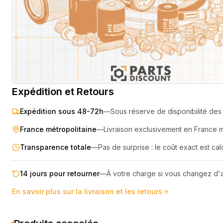
SEMOIR
COMPRES
ELEVAGE
MOTEUR
PIECES TECHNIQUE
COMPACT
Livraison & retours
Machines compatibles
Avis
(
2
)
REMORQUE
Expédition et Retours
Expédition sous 48-72h
—
Sous réserve de disponibilité des 
France métropolitaine
—
Livraison exclusivement en France 
Transparence totale
—
Pas de surprise : le coût exact est c
14 jours pour retourner
—
À votre charge si vous changez d'a
En savoir plus sur la livraison et les retours