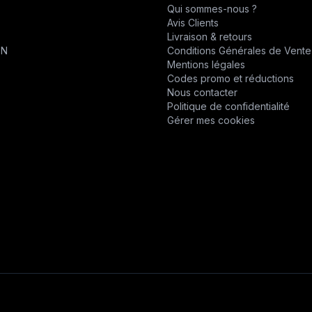
Qui sommes-nous ?
CHABAS
Avis Clients
T
Livraison & retours
D.P.P.M.
ON
Conditions Générales de Vente
Mentions légales
DESVOYS
Codes promo et réductions
Nous contacter
DEUTZ
Politique de confidentialité
Gérer mes cookies
DIVERS
DYNAPAC
EPIROC
EPIROC
ERO
F1DISTRIBUTION
FELCO