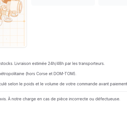
SEUR
AZUR ROULEME
BERNER
EUR
BOBCAT
JOHN DEERE
stocks. Livraison estimée 24h/48h par les transporteurs.
LIEBHERR
métropolitaine (hors Corse et DOM-TOM).
alculé selon le poids et le volume de votre commande avant paiement
NEW HOLLAND
vis. À notre charge en cas de pièce incorrecte ou défectueuse.
Wacker Neuson
A D I
AMAZONE