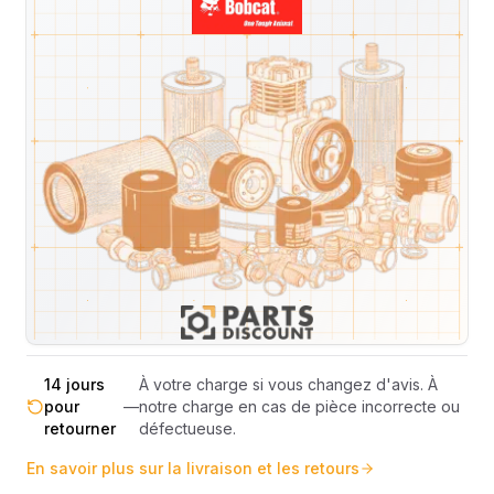
Livraison & retours
Machines compatibles
Avis
(
4
)
Expédition et Retours
Expédition
Sous réserve de disponibilité des stocks.
sous 48-
—
Livraison estimée 24h/48h par les
72h
transporteurs.
Livraison exclusivement en France
France
—
métropolitaine (hors Corse et DOM-
métropolitaine
TOM).
Pas de surprise : le coût exact est
Transparence
—
calculé selon le poids et le volume de
totale
votre commande avant paiement.
14 jours
À votre charge si vous changez d'avis. À
pour
—
notre charge en cas de pièce incorrecte ou
retourner
défectueuse.
En savoir plus sur la livraison et les retours