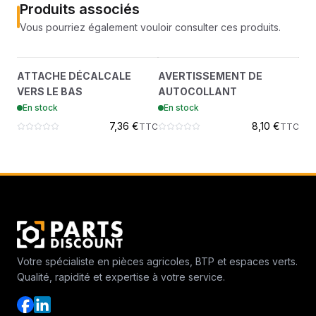
Produits associés
Vous pourriez également vouloir consulter ces produits.
ATTACHE DÉCALCALE
AVERTISSEMENT DE
?
?
ATTACHE DÉCALCALE
AVERTISSEMENT DE
AV
VERS LE BAS
AUTOCOLLANT
VERS LE BAS
AUTOCOLLANT
AU
6595014
7185935
En stock
En stock
En
7,36 €
8,10 €
TTC
TTC
Votre spécialiste en pièces agricoles, BTP et espaces verts.
Qualité, rapidité et expertise à votre service.