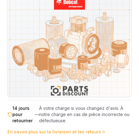
Livraison & retours
Machines compatibles
Avis
(
4
)
Expédition et Retours
Expédition
Sous réserve de disponibilité des stocks.
sous 48-
—
Livraison estimée 24h/48h par les
72h
transporteurs.
Livraison exclusivement en France
France
—
métropolitaine (hors Corse et DOM-
métropolitaine
TOM).
Pas de surprise : le coût exact est
Transparence
—
calculé selon le poids et le volume de
totale
votre commande avant paiement.
14 jours
À votre charge si vous changez d'avis. À
pour
—
notre charge en cas de pièce incorrecte ou
retourner
défectueuse.
En savoir plus sur la livraison et les retours