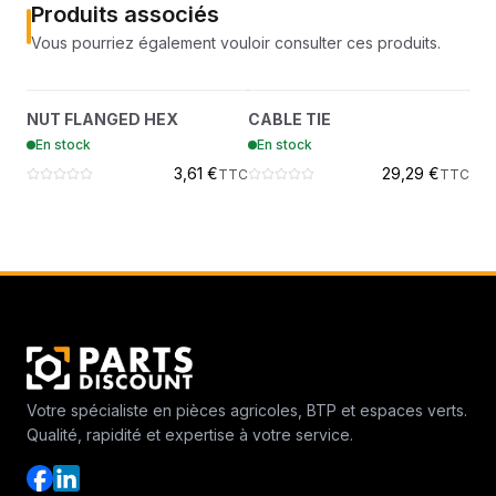
Produits associés
Vous pourriez également vouloir consulter ces produits.
NUT FLANGED HEX
CABLE TIE
?
?
NUT FLANGED HEX
CABLE TIE
O-
43DM10
6624289
En stock
En stock
En
3,61 €
29,29 €
TTC
TTC
Votre spécialiste en pièces agricoles, BTP et espaces verts.
Qualité, rapidité et expertise à votre service.