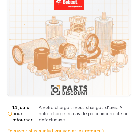
Livraison & retours
Machines compatibles
Avis
(
1
)
Expédition et Retours
Expédition
Sous réserve de disponibilité des stocks.
sous 48-
—
Livraison estimée 24h/48h par les
72h
transporteurs.
Livraison exclusivement en France
France
—
métropolitaine (hors Corse et DOM-
métropolitaine
TOM).
Pas de surprise : le coût exact est
Transparence
—
calculé selon le poids et le volume de
totale
votre commande avant paiement.
14 jours
À votre charge si vous changez d'avis. À
pour
—
notre charge en cas de pièce incorrecte ou
retourner
défectueuse.
En savoir plus sur la livraison et les retours