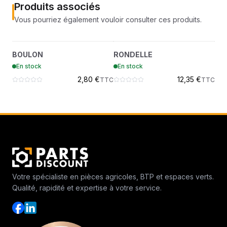
Produits associés
Vous pourriez également vouloir consulter ces produits.
BOULON
RONDELLE
?
?
BOULON
RONDELLE
RO
7007615
7004515
En stock
En stock
En
2,80 €
12,35 €
TTC
TTC
Votre spécialiste en pièces agricoles, BTP et espaces verts.
Qualité, rapidité et expertise à votre service.