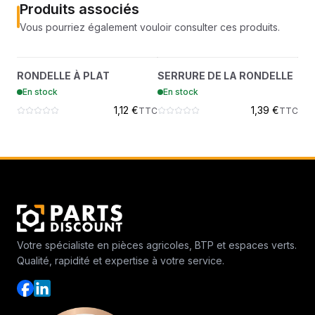
Produits associés
Vous pourriez également vouloir consulter ces produits.
RONDELLE À PLAT
SERRURE DE LA
?
?
RONDELLE À PLAT
SERRURE DE LA RONDELLE
HE
7289262
RONDELLE
En stock
En stock
En
7288891
1,12 €
1,39 €
TTC
TTC
Votre spécialiste en pièces agricoles, BTP et espaces verts.
Qualité, rapidité et expertise à votre service.