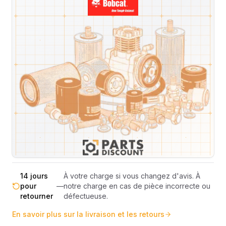
Livraison & retours
Machines compatibles
Avis
(
4
)
Expédition et Retours
Expédition
Sous réserve de disponibilité des stocks.
sous 48-
—
Livraison estimée 24h/48h par les
72h
transporteurs.
Livraison exclusivement en France
France
—
métropolitaine (hors Corse et DOM-
métropolitaine
TOM).
Pas de surprise : le coût exact est
Transparence
—
calculé selon le poids et le volume de
totale
votre commande avant paiement.
14 jours
À votre charge si vous changez d'avis. À
pour
—
notre charge en cas de pièce incorrecte ou
retourner
défectueuse.
En savoir plus sur la livraison et les retours