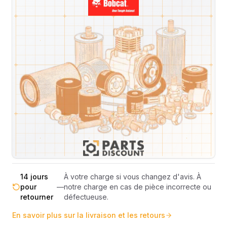
Livraison & retours
Machines compatibles
Avis
(
4
)
Expédition et Retours
Expédition
Sous réserve de disponibilité des stocks.
sous 48-
—
Livraison estimée 24h/48h par les
72h
transporteurs.
Livraison exclusivement en France
France
—
métropolitaine (hors Corse et DOM-
métropolitaine
TOM).
Pas de surprise : le coût exact est
Transparence
—
calculé selon le poids et le volume de
totale
votre commande avant paiement.
14 jours
À votre charge si vous changez d'avis. À
pour
—
notre charge en cas de pièce incorrecte ou
retourner
défectueuse.
En savoir plus sur la livraison et les retours