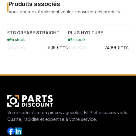
Produits associés
Vous pourriez également vouloir consulter ces produits.
FTG GREASE STRAIGHT
PLUG HYD TUBE
T
?
?
FTG GREASE STRAIGHT
PLUG HYD TUBE
TI
10H25
6812170
En stock
En stock
En
5,15 €
24,86 €
TTC
TTC
Votre spécialiste en pièces agricoles, BTP et espaces verts.
Qualité, rapidité et expertise à votre service.