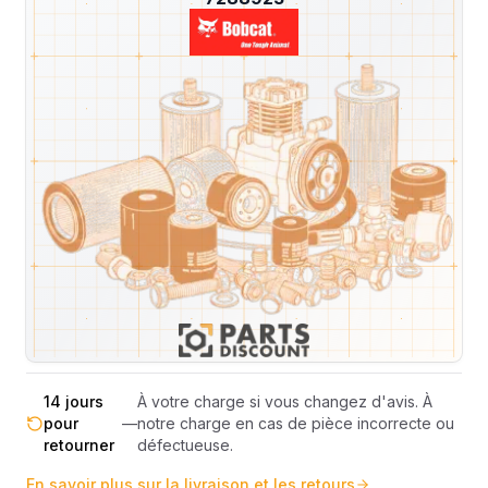
Livraison & retours
Machines compatibles
Avis
(
4
)
Expédition et Retours
Expédition
Sous réserve de disponibilité des stocks.
sous 48-
—
Livraison estimée 24h/48h par les
72h
transporteurs.
Livraison exclusivement en France
France
—
métropolitaine (hors Corse et DOM-
métropolitaine
TOM).
Pas de surprise : le coût exact est
Transparence
—
calculé selon le poids et le volume de
totale
votre commande avant paiement.
14 jours
À votre charge si vous changez d'avis. À
pour
—
notre charge en cas de pièce incorrecte ou
retourner
défectueuse.
En savoir plus sur la livraison et les retours