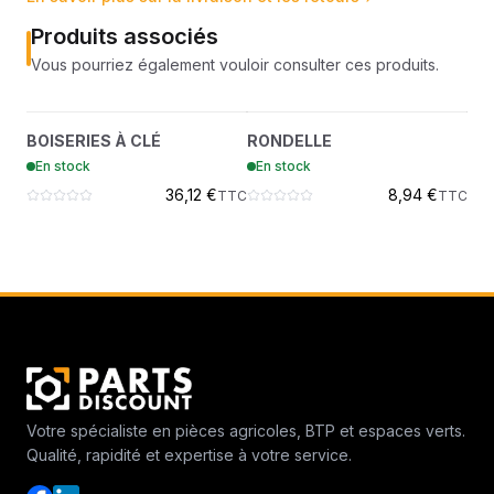
Produits associés
Vous pourriez également vouloir consulter ces produits.
BOISERIES À CLÉ
RONDELLE
?
?
BOISERIES À CLÉ
RONDELLE
VI
7017233
6662035
En stock
En stock
En
36,12 €
8,94 €
TTC
TTC
Votre spécialiste en pièces agricoles, BTP et espaces verts.
Qualité, rapidité et expertise à votre service.