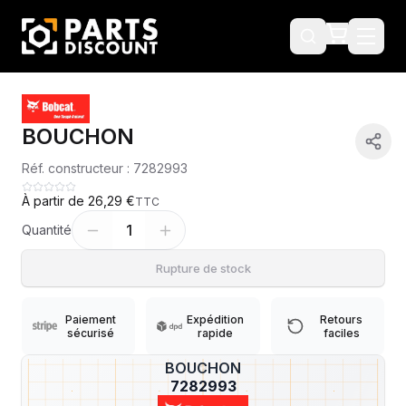
BOUCHON
Réf. constructeur :
7282993
À partir de
26,29 €
TTC
1
Quantité
Rupture de stock
Paiement
Expédition
Retours
sécurisé
rapide
faciles
BOUCHON
?
7282993