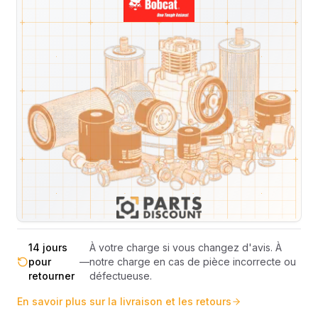
Livraison & retours
Machines compatibles
Avis
(
2
)
Expédition et Retours
Expédition
Sous réserve de disponibilité des stocks.
sous 48-
—
Livraison estimée 24h/48h par les
72h
transporteurs.
Livraison exclusivement en France
France
—
métropolitaine (hors Corse et DOM-
métropolitaine
TOM).
Pas de surprise : le coût exact est
Transparence
—
calculé selon le poids et le volume de
totale
votre commande avant paiement.
14 jours
À votre charge si vous changez d'avis. À
pour
—
notre charge en cas de pièce incorrecte ou
retourner
défectueuse.
En savoir plus sur la livraison et les retours