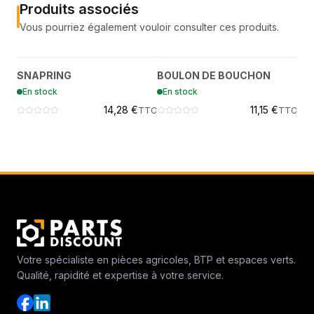
Produits associés
Vous pourriez également vouloir consulter ces produits.
SNAPRING
BOULON DE BOUCHON
?
?
SNAPRING
BOULON DE BOUCHON
JO
7JM90
7409937
En stock
En stock
En
14,28 €
11,15 €
TTC
TTC
Votre spécialiste en pièces agricoles, BTP et espaces verts.
Qualité, rapidité et expertise à votre service.