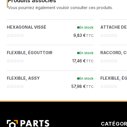
Produits associés
Vous pourriez également vouloir consulter ces produits.
HEXAGONAL VISSÉ
AT
?
HEXAGONAL VISSÉ
ATTACHE DE
En stock
26GM10020
9,83 €
TTC
FLEXIBLE, ÉGOUTTOIR
RAC
?
FLEXIBLE, ÉGOUTTOIR
RACCORD, 
En stock
7274545
17,46 €
TTC
FLEXIBLE, ASSY
FLE
?
FLEXIBLE, ASSY
FLEXIBLE, É
En stock
7268964
57,98 €
TTC
CATÉGOR