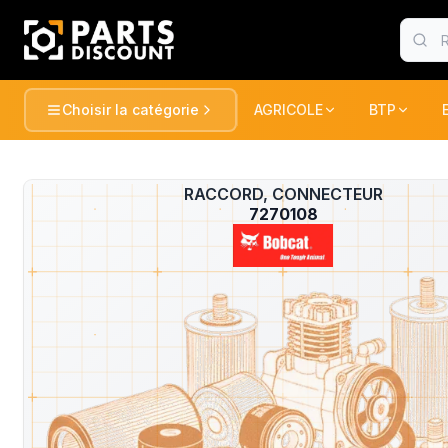
Choisir la catégorie
AGRICOLE
BTP
AGRICOLE
BTP
Voir tou
AGRICOLE
RACCORD, CONNECTEUR
?
TRACTEURS ET RECOLTE
TRACTEUR
7270108
BTP
PULVERISATION
PELLES / 
CONSOMABLE
CONSOMA
ESPACE VERT
CHARGEUR
DUMPER
MANUTENTION
FENAISON
PELLES / 
GATOR
PELLES
MARQUES