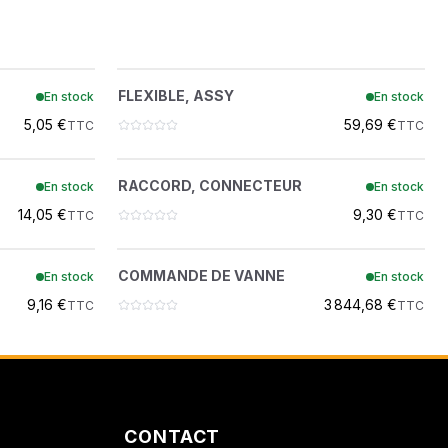
ON
FLEXIBLE, ASSY
?
FLEXIBLE, ASSY
En stock
En stock
7268965
 DEMOLITION
5,05 €
59,69 €
TTC
TTC
T
RACCORD, CONNECTEUR
?
RACCORD, CONNECTEUR
En stock
En stock
7278047
14,05 €
9,30 €
TTC
TTC
TOIR
COMMANDE DE VANNE
?
COMMANDE DE VANNE
En stock
En stock
7535061
9,16 €
3 844,68 €
TTC
TTC
CONTACT