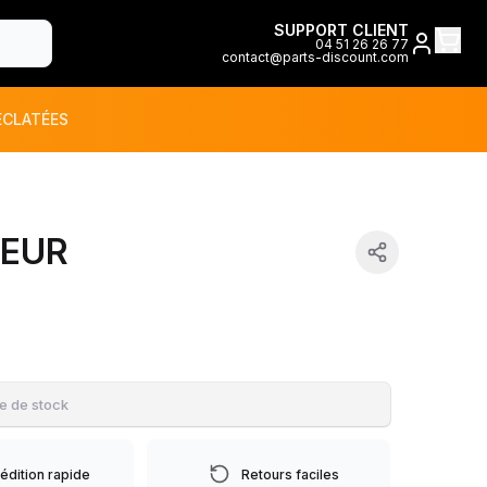
SUPPORT CLIENT
04 51 26 26 77
contact@parts-discount.com
ÉCLATÉES
toutes les marques
TEUR
ON
e de stock
édition rapide
Retours faciles