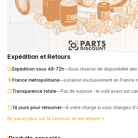
SEMOIR
COMPRES
ELEVAGE
MOTEUR
PIECES TECHNIQUE
COMPACT
Livraison & retours
Machines compatibles
Avis
(
2
)
REMORQUE
Expédition et Retours
Expédition sous 48-72h
—
Sous réserve de disponibilité des 
France métropolitaine
—
Livraison exclusivement en France 
Transparence totale
—
Pas de surprise : le coût exact est c
14 jours pour retourner
—
À votre charge si vous changez d'a
En savoir plus sur la livraison et les retours