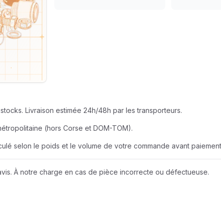
SEUR
AZUR ROULEME
BERNER
EUR
BOBCAT
JOHN DEERE
stocks. Livraison estimée 24h/48h par les transporteurs.
LIEBHERR
métropolitaine (hors Corse et DOM-TOM).
alculé selon le poids et le volume de votre commande avant paiement
NEW HOLLAND
vis. À notre charge en cas de pièce incorrecte ou défectueuse.
Wacker Neuson
A D I
AMAZONE