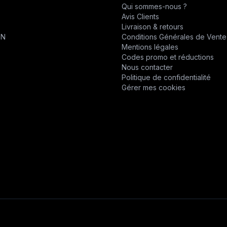
Qui sommes-nous ?
CHABAS
Avis Clients
T
Livraison & retours
D.P.P.M.
ON
Conditions Générales de Vente
Mentions légales
DESVOYS
Codes promo et réductions
Nous contacter
DEUTZ
Politique de confidentialité
Gérer mes cookies
DIVERS
DYNAPAC
EPIROC
EPIROC
ERO
F1DISTRIBUTION
FELCO