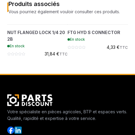
Produits associés
Vous pourriez également vouloir consulter ces produits.
NUT FLANGED LOCK 1/4
FTG HYD S
?
?
NUT FLANGED LOCK 1/4 20
FTG HYD S CONNECTOR
FT
20 2B
CONNECTOR
2B
En stock
En
83D4
15KB0606
En stock
4,33 €
TTC
31,84 €
TTC
Votre spécialiste en pièces agricoles, BTP et espaces verts.
Qualité, rapidité et expertise à votre service.