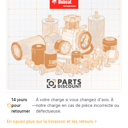
Livraison & retours
Machines compatibles
Avis
(
1
)
Expédition et Retours
Expédition
Sous réserve de disponibilité des stocks.
sous 48-
—
Livraison estimée 24h/48h par les
72h
transporteurs.
Livraison exclusivement en France
France
—
métropolitaine (hors Corse et DOM-
métropolitaine
TOM).
Pas de surprise : le coût exact est
Transparence
—
calculé selon le poids et le volume de
totale
votre commande avant paiement.
14 jours
À votre charge si vous changez d'avis. À
pour
—
notre charge en cas de pièce incorrecte ou
retourner
défectueuse.
En savoir plus sur la livraison et les retours