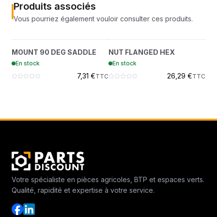
Produits associés
Vous pourriez également vouloir consulter ces produits.
MOUNT 90 DEG SADDLE
NUT FLANGED HEX
S
?
?
MOUNT 90 DEG SADDLE
NUT FLANGED HEX
SC
6678818
43DM8
En stock
En stock
En
7,31 €
26,29 €
TTC
TTC
Votre spécialiste en pièces agricoles, BTP et espaces verts.
Qualité, rapidité et expertise à votre service.