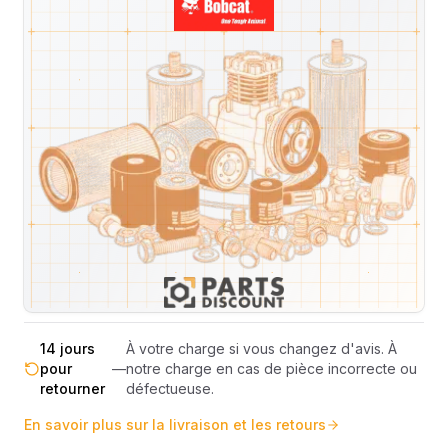
Livraison & retours
Machines compatibles
Avis
(
5
)
Expédition et Retours
Expédition
Sous réserve de disponibilité des stocks.
sous 48-
—
Livraison estimée 24h/48h par les
72h
transporteurs.
Livraison exclusivement en France
France
—
métropolitaine (hors Corse et DOM-
métropolitaine
TOM).
Pas de surprise : le coût exact est
Transparence
—
calculé selon le poids et le volume de
totale
votre commande avant paiement.
14 jours
À votre charge si vous changez d'avis. À
pour
—
notre charge en cas de pièce incorrecte ou
retourner
défectueuse.
En savoir plus sur la livraison et les retours