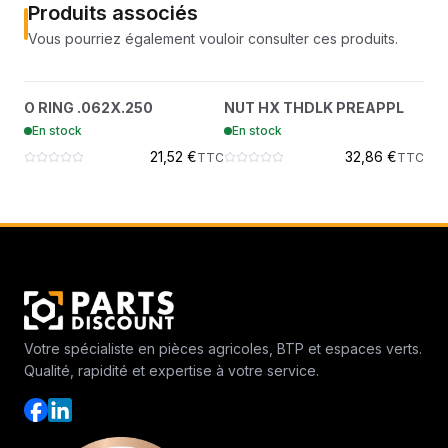
Produits associés
Vous pourriez également vouloir consulter ces produits.
O RING .062X.250
NUT HX THDLK
?
?
O RING .062X.250
NUT HX THDLK PREAPPL
NU
79K10
PREAPPL
En stock
En stock
En
51DM10
21,52 €
32,86 €
TTC
TTC
Votre spécialiste en pièces agricoles, BTP et espaces verts.
Qualité, rapidité et expertise à votre service.