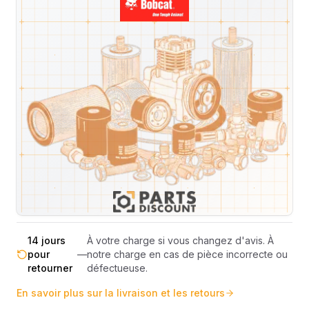
Livraison & retours
Machines compatibles
Avis
(
1
)
Expédition et Retours
Expédition
Sous réserve de disponibilité des stocks.
sous 48-
—
Livraison estimée 24h/48h par les
72h
transporteurs.
Livraison exclusivement en France
France
—
métropolitaine (hors Corse et DOM-
métropolitaine
TOM).
Pas de surprise : le coût exact est
Transparence
—
calculé selon le poids et le volume de
totale
votre commande avant paiement.
14 jours
À votre charge si vous changez d'avis. À
pour
—
notre charge en cas de pièce incorrecte ou
retourner
défectueuse.
En savoir plus sur la livraison et les retours